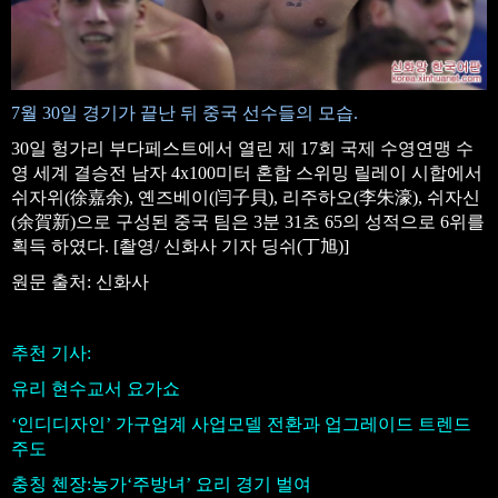
7월 30일 경기가 끝난 뒤 중국 선수들의 모습.
30일 헝가리 부다페스트에서 열린 제 17회 국제 수영연맹 수
영 세계 결승전 남자 4x100미터 혼합 스위밍 릴레이 시합에서
쉬자위(徐嘉余), 옌즈베이(闫子貝), 리주하오(李朱濠), 쉬자신
(余賀新)으로 구성된 중국 팀은 3분 31초 65의 성적으로 6위를
획득 하였다. [촬영/ 신화사 기자 딩쉬(丁旭)]
원문 출처: 신화사
추천 기사:
유리 현수교서 요가쇼
‘인디디자인’ 가구업계 사업모델 전환과 업그레이드 트렌드
주도
충칭 첸장:농가‘주방녀’ 요리 경기 벌여