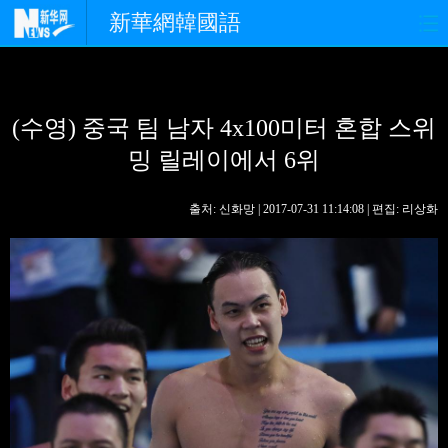
新華網韓國語
홈페이지
최신뉴스
정치
(수영) 중국 팀 남자 4x100미터 혼합 스위
경제
사회
포토
밍 릴레이에서 6위
중한교류
핫 TV
문화
출처: 신화망 | 2017-07-31 11:14:08 | 편집: 리상화
연예
관광
오피니언
생생 중국어