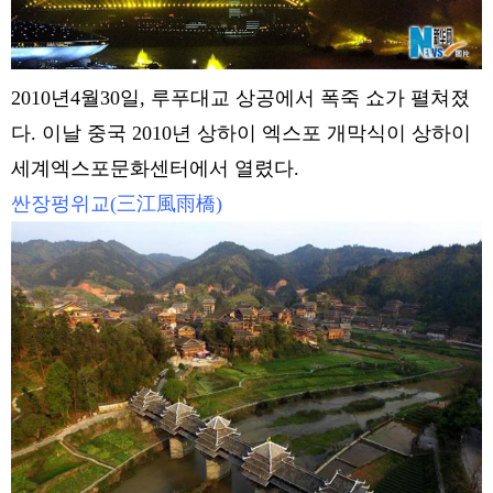
2010년4월30일, 루푸대교 상공에서 폭죽 쇼가 펼쳐졌
다. 이날 중국 2010년 상하이 엑스포 개막식이 상하이
세계엑스포문화센터에서 열렸다.
싼장펑위교(三江風雨橋)