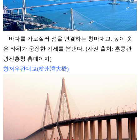
바다를 가로질러 섬을 연결하는 칭마대교. 높이 솟
은 타워가 웅장한 기세를 뽐낸다. (사진 출처: 홍콩관
광진흥청 홈페이지)
항저우완대교(杭州灣大橋)