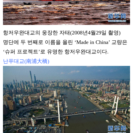
항저우완대교의 웅장한 자태(2008년4월29일 촬영)
명단에 두 번째로 이름을 올린 ‘Made in China’ 교량은
‘슈퍼 프로젝트’로 유명한 항저우완대교이다.
난푸대교(南浦大橋)