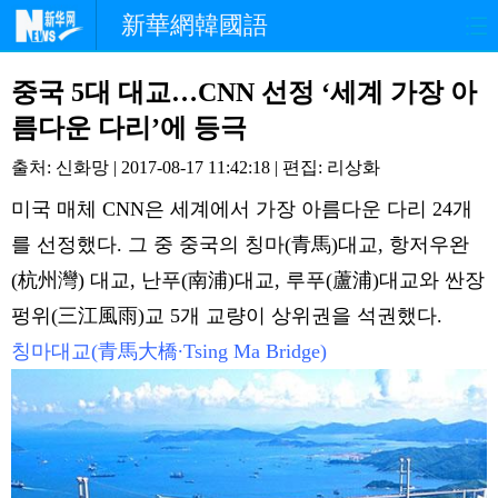
新華網韓國語
홈페이지
최신뉴스
정치
중국 5대 대교…CNN 선정 ‘세계 가장 아
름다운 다리’에 등극
경제
사회
포토
출처: 신화망 | 2017-08-17 11:42:18 | 편집: 리상화
중한교류
핫 TV
문화
미국 매체 CNN은 세계에서 가장 아름다운 다리 24개
를 선정했다. 그 중 중국의 칭마(青馬)대교, 항저우완
연예
관광
오피니언
(杭州灣) 대교, 난푸(南浦)대교, 루푸(蘆浦)대교와 싼장
생생 중국어
펑위(三江風雨)교 5개 교량이 상위권을 석권했다.
칭마대교(青馬大橋∙Tsing Ma Bridge)