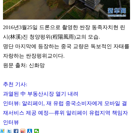
2016년3월25일 드론으로 촬영한 싼장 동족자치현 린
시(林溪)진 청양펑위(程陽風雨)교의 모습.
명단 마지막에 등장하는 중국 교량은 독보적인 자태를
자랑하는 싼장펑위교이다.
원문 출처: 신화망
추천 기사:
과열된 中 부동산시장 열기 내려
인터뷰: 알리페이, 재 유럽 중국소비자에게 모바일 결
재서비스 제공 예정—류위 알리페이 유럽지역 책임자
인터뷰