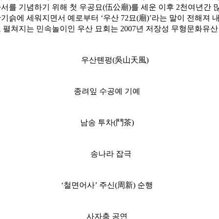
자서를 기념하기 위해 첫 우공묘(伍公廟)를 세운 이후 2천여년간
산기슭에 세워지면서 예로부터 ‘우산 72묘(廟)’라는 말이 전해져 
로 펼쳐지는 민속놀이인 우산 묘회는 2007년 저장성 무형문화유산
우산톈펑(吳山天風)
종려잎 수공예 기예
남송 투차(鬥茶)
송나라 잡극
‘철면어사’ 주신(周新) 순행
사자춤 공연