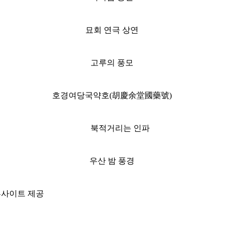
묘회 연극 상연
고루의 풍모
호경여당국약호(胡慶余堂國藥號)
북적거리는 인파
우산 밤 풍경
사이트 제공