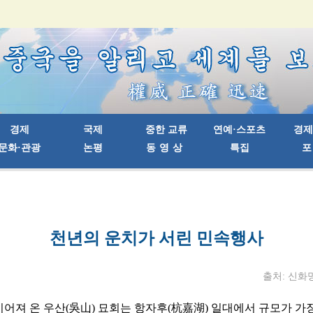
천년의 운치가 서린 민속행사
출처: 신화망 |
이어져 온 우산(吳山) 묘회는 항자후(杭嘉湖) 일대에서 규모가 가