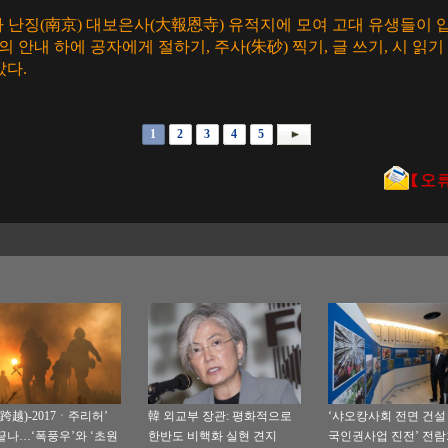
이가 난징(南京) 대보은사(大報恩寺) 유적지에 모여 고대 유생들이 
 안내 하에 공자에게 절하기, 주사(朱砂) 찍기, 글 쓰기, 시 읽
았다.
1
2
3
4
5
(跨越)-2017ㆍ주리허’
韓 외교부 장관: 평화적으로
‘샤오캉사회 전면 건설 
끝나…‘폭풍우’와 ‘초원
한반도 비핵화 실현 견지
국인권사업 진전’ 전람