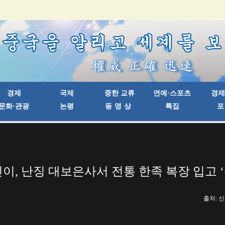
린이, 난징 대보은사서 전통 한족 복장 입고 
출처: 신화