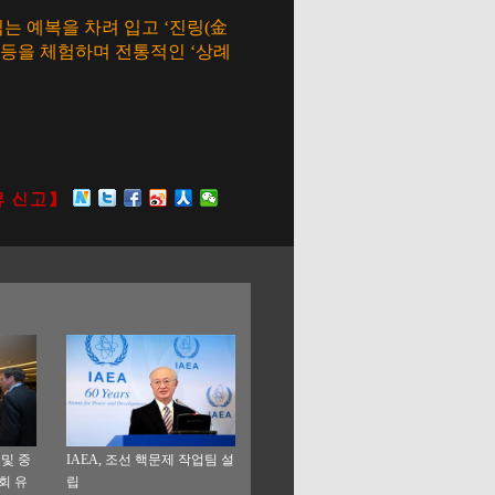
입는 예복을 차려 입고 ‘진링(金
기 등을 체험하며 전통적인 ‘상례
및 중
IAEA, 조선 핵문제 작업팀 설
회 유
립