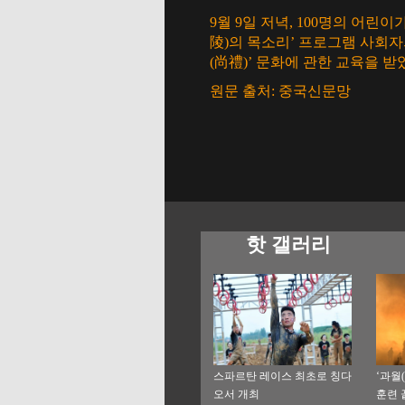
9월 9일 저녁, 100명의 어린
陵)의 목소리’ 프로그램 사회자의
(尚禮)’ 문화에 관한 교육을 받
원문 출처: 중국신문망
핫 갤러리
스파르탄 레이스 최초로 칭다
‘과월
오서 개최
훈련 