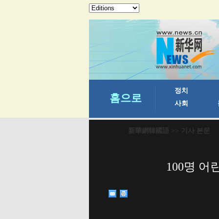
新華網韓國語
>> 기사 본문
100명 어