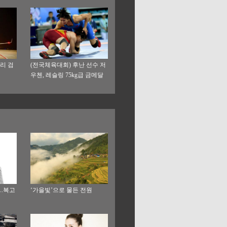
리 검
(전국체육대회) 후난 선수 저
우첸, 레슬링 75kg급 금메달
..복고
‘가을빛’으로 물든 전원