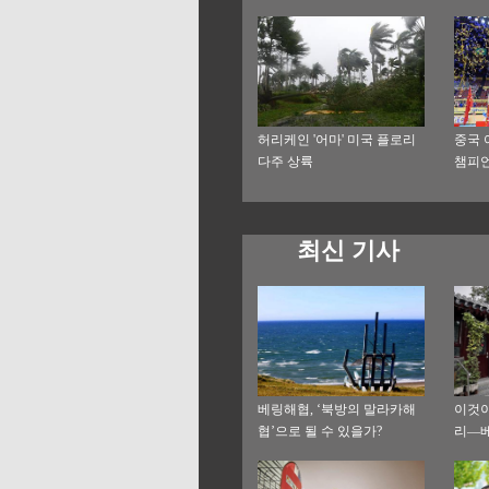
랑’ 
허리케인 '어마' 미국 플로리
중국 
다주 상륙
챔피
최신 기사
베링해협, ‘북방의 말라카해
이것이
협’으로 될 수 있을가?
리—베