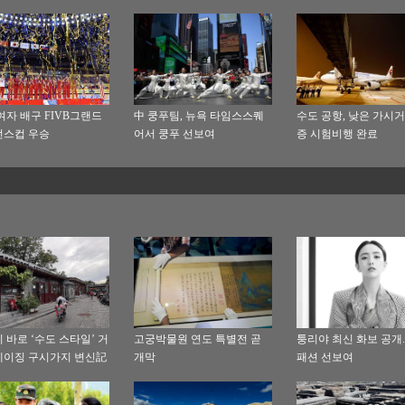
참가
엔 제네바 본부서 개막
여자 배구 FIVB그랜드
中 쿵푸팀, 뉴욕 타임스스퀘
수도 공항, 낮은 가시거
언스컵 우승
어서 쿵푸 선보여
증 시험비행 완료
 바로 ‘수도 스타일’ 거
고궁박물원 연도 특별전 곧
퉁리야 최신 화보 공개.
이징 구시가지 변신記
개막
패션 선보여