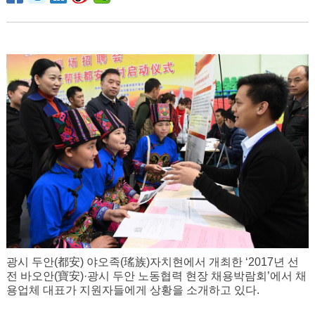
광시 두안(都安) 야오족(瑤族)자치현에서 개최한 ‘2017년 선
전 바오안(寶安)·광시 두안 노동협력 현장 채용박람회’에서 채
용업체 대표가 지원자들에게 상황을 소개하고 있다.