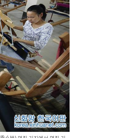
(乖么妹) 면직 기지에서 면직 기