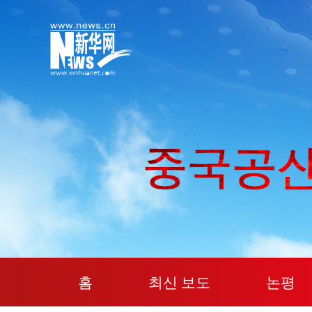
홈
최신 보도
논평