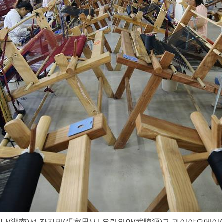
이 후난(湖南)성 장자제(張家界)시 우링위안(武陵源)구 과이야오메이