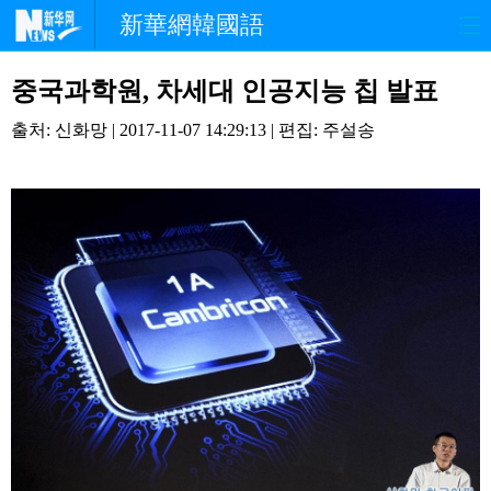
新華網韓國語
홈페이지
최신뉴스
정치
중국과학원, 차세대 인공지능 칩 발표
출처: 신화망 | 2017-11-07 14:29:13 | 편집: 주설송
경제
사회
포토
중한교류
핫 TV
문화
연예
관광
오피니언
생생 중국어