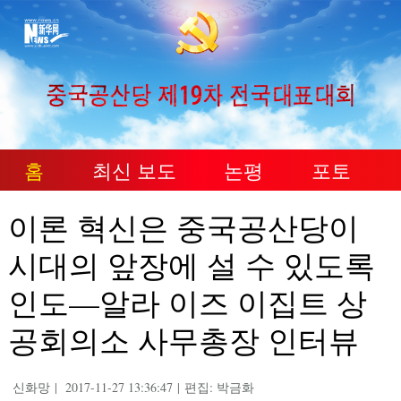
홈
최신 보도
논평
포토
이론 혁신은 중국공산당이
시대의 앞장에 설 수 있도록
인도—알라 이즈 이집트 상
공회의소 사무총장 인터뷰
신화망
|
2017-11-27 13:36:47
|
편집: 박금화