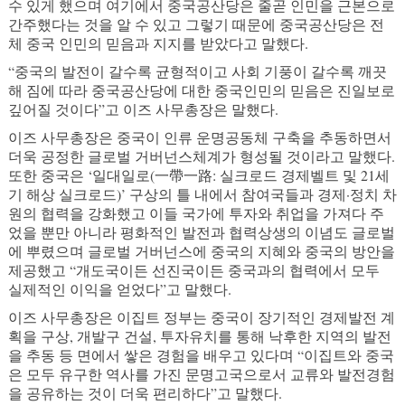
수 있게 했으며 여기에서 중국공산당은 줄곧 인민을 근본으로
간주했다는 것을 알 수 있고 그렇기 때문에 중국공산당은 전
체 중국 인민의 믿음과 지지를 받았다고 말했다.
“중국의 발전이 갈수록 균형적이고 사회 기풍이 갈수록 깨끗
해 짐에 따라 중국공산당에 대한 중국인민의 믿음은 진일보로
깊어질 것이다”고 이즈 사무총장은 말했다.
이즈 사무총장은 중국이 인류 운명공동체 구축을 추동하면서
더욱 공정한 글로벌 거버넌스체계가 형성될 것이라고 말했다.
또한 중국은 ‘일대일로(一帶一路: 실크로드 경제벨트 및 21세
기 해상 실크로드)’ 구상의 틀 내에서 참여국들과 경제·정치 차
원의 협력을 강화했고 이들 국가에 투자와 취업을 가져다 주
었을 뿐만 아니라 평화적인 발전과 협력상생의 이념도 글로벌
에 뿌렸으며 글로벌 거버넌스에 중국의 지혜와 중국의 방안을
제공했고 “개도국이든 선진국이든 중국과의 협력에서 모두
실제적인 이익을 얻었다”고 말했다.
이즈 사무총장은 이집트 정부는 중국이 장기적인 경제발전 계
획을 구상, 개발구 건설, 투자유치를 통해 낙후한 지역의 발전
을 추동 등 면에서 쌓은 경험을 배우고 있다며 “이집트와 중국
은 모두 유구한 역사를 가진 문명고국으로서 교류와 발전경험
을 공유하는 것이 더욱 편리하다”고 말했다.