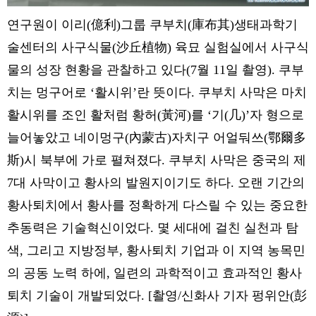
연구원이 이리(億利)그룹 쿠부치(庫布其)생태과학기
술센터의 사구식물(沙丘植物) 육묘 실험실에서 사구식
물의 성장 현황을 관찰하고 있다(7월 11일 촬영). 쿠부
치는 멍구어로 ‘활시위’란 뜻이다. 쿠부치 사막은 마치
활시위를 조인 활처럼 황허(黃河)를 ‘기(几)’자 형으로
늘어놓았고 네이멍구(內蒙古)자치구 어얼둬쓰(鄂爾多
斯)시 북부에 가로 펼쳐졌다. 쿠부치 사막은 중국의 제
7대 사막이고 황사의 발원지이기도 하다. 오랜 기간의
황사퇴치에서 황사를 정확하게 다스릴 수 있는 중요한
추동력은 기술혁신이었다. 몇 세대에 걸친 실천과 탐
색, 그리고 지방정부, 황사퇴치 기업과 이 지역 농목민
의 공동 노력 하에, 일련의 과학적이고 효과적인 황사
퇴치 기술이 개발되었다. [촬영/신화사 기자 펑위안(彭