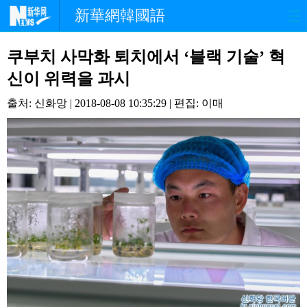
新華網韓國語
홈페이지
최신뉴스
정치
쿠부치 사막화 퇴치에서 ‘블랙 기술’ 혁
신이 위력을 과시
경제
사회
포토
출처: 신화망 | 2018-08-08 10:35:29 | 편집: 이매
중한교류
핫 TV
문화
연예
관광
오피니언
생생 중국어