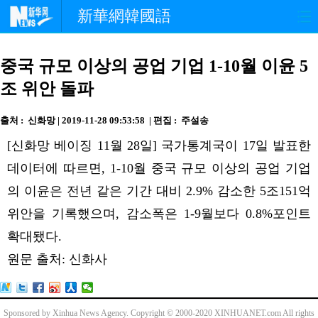
新華網韓國語
홈페이지
최신뉴스
정치
중국 규모 이상의 공업 기업 1-10월 이윤 5
조 위안 돌파
경제
사회
포토
출처 : 신화망 | 2019-11-28 09:53:58 | 편집 : 주설송
중한교류
핫 TV
문화
[신화망 베이징 11월 28일] 국가통계국이 17일 발표한
연예
관광
오피니언
데이터에 따르면, 1-10월 중국 규모 이상의 공업 기업
의 이윤은 전년 같은 기간 대비 2.9% 감소한 5조151억
생생 중국어
위안을 기록했으며, 감소폭은 1-9월보다 0.8%포인트
확대됐다.
원문 출처: 신화사