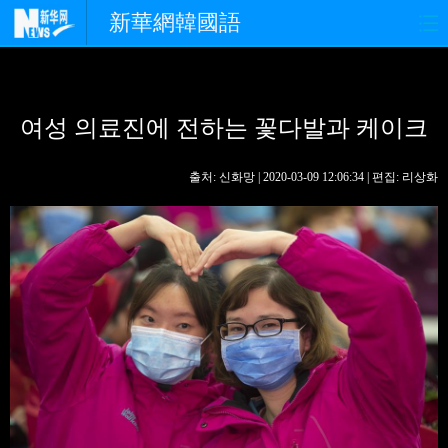
新華網韓國語
홈페이지
최신뉴스
정치
여성 의료진에 전하는 꽃다발과 케이크
경제
사회
포토
중한교류
핫 TV
문화
출처: 신화망 | 2020-03-09 12:06:34 | 편집: 리상화
연예
관광
오피니언
생생 중국어