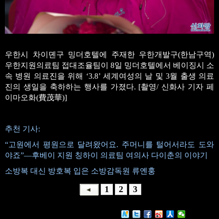
우한시 차이뎬구 밍더호텔에 주재한 우한개발구(한남구역)
우한지원의료팀 접대조율팀이 8일 밍더호텔에서 베이징시 소
속 병원 의료진을 위해 ‘3.8’ 세계여성의 날 및 3월 출생 의료
진의 생일을 축하하는 행사를 가졌다. [촬영/ 신화사 기자 페
이마오화(費茂華)]
추천 기사:
“고원에서 평원으로 달려왔어요. 주머니를 털어서라도 도와
야죠”—후베이 지원 칭하이 의료팀 여의사 다이춘의 이야기
소방복 대신 방호복 입은 소방감독원 류옌훙
1
2
3