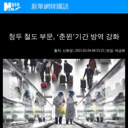
新華網韓國語
홈페이지
최신뉴스
정치
청두 철도 부문, ‘춘윈’기간 방역 강화
경제
사회
포토
중한교류
핫 TV
문화
출처: 신화망 | 2021-02-04 08:55:25 | 편집: 박금화
연예
관광
오피니언
생생 중국어