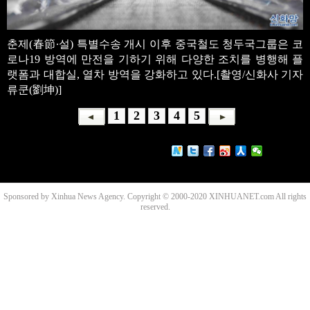
춘제(春節∙설) 특별수송 개시 이후 중국철도 청두국그룹은 코
로나19 방역에 만전을 기하기 위해 다양한 조치를 병행해 플
랫폼과 대합실, 열차 방역을 강화하고 있다.[촬영/신화사 기자
류쿤(劉坤)]
1
2
3
4
5