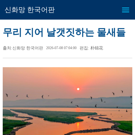
신화망 한국어판
무리 지어 날갯짓하는 물새들
출처:신화망 한국어판
2026-07-08 07:04:00
편집: 朴锦花