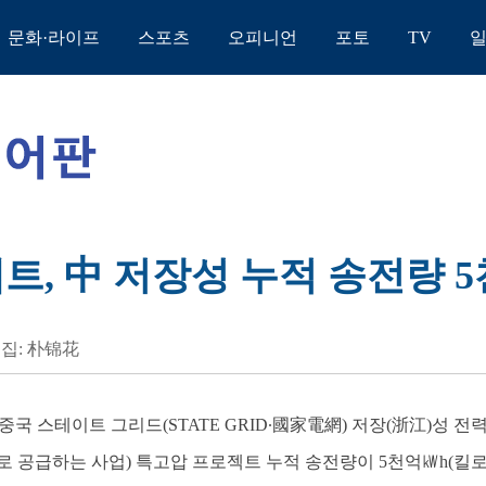
문화·라이프
스포츠
오피니언
포토
TV
트, 中 저장성 누적 송전량 
집: 朴锦花
] 중국 스테이트 그리드(STATE GRID∙國家電網) 저장(浙江)성
로 공급하는 사업) 특고압 프로젝트 누적 송전량이 5천억㎾h(킬