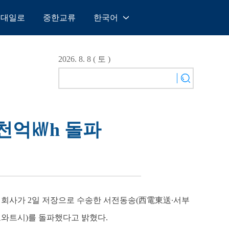
일대일로
중한교류
한국어
中文
English
2026. 8. 8 ( 토 )
Español
Français
Русский
عربى
5천억㎾h 돌파
日本語
한국어
Deutsch
Português
 전력회사가 2일 저장으로 수송한 서전동송(西電東送∙서부
로와트시)를 돌파했다고 밝혔다.