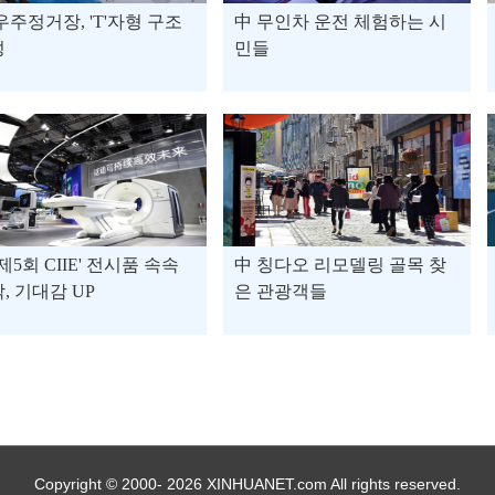
우주정거장, 'T'자형 구조
中 무인차 운전 체험하는 시
성
민들
 제5회 CIIE' 전시품 속속
中 칭다오 리모델링 골목 찾
, 기대감 UP
은 관광객들
Copyright © 2000- 2026 XINHUANET.com All rights reserved.