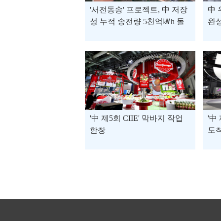
'서전동송' 프로젝트, 中 저장
中 
성 누적 송전량 5천억㎾h 돌
완
파
'中 제5회 CIIE' 막바지 작업
'中
한창
도착