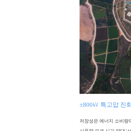
±800㎸ 특고압 진
저장성은 에너지 소비량이 
사용량 피크 시기 양대 '