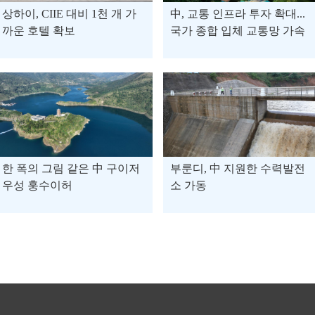
상하이, CIIE 대비 1천 개 가
中, 교통 인프라 투자 확대...
까운 호텔 확보
국가 종합 입체 교통망 가속
화
한 폭의 그림 같은 中 구이저
부룬디, 中 지원한 수력발전
우성 훙수이허
소 가동