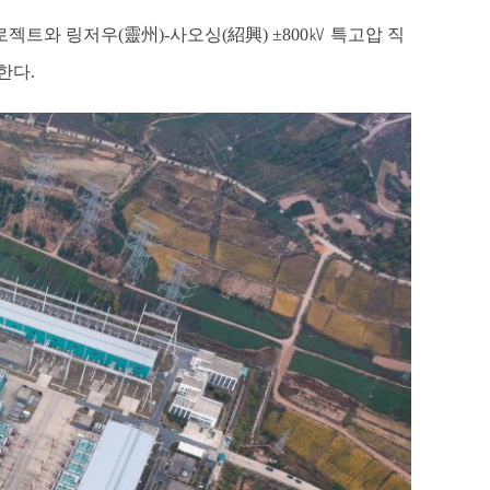
로젝트와 링저우(靈州)-사오싱(紹興) ±800㎸ 특고압 직
한다.