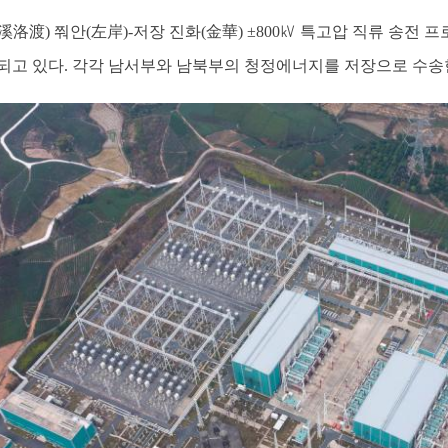
洛渡) 쭤안(左岸)-저장 진화(金華) ±800㎸ 특고압 직류 송전 프
되고 있다. 각각 남서부와 남북부의 청정에너지를 저장으로 수송