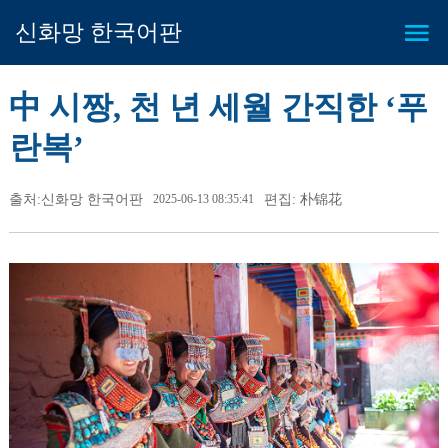
신화망 한국어판
中 시짱, 천 년 세월 간직한 ‘푸
란복’
출처:신화망 한국어판
2025-06-13 08:35:41
편집: 朴锦花