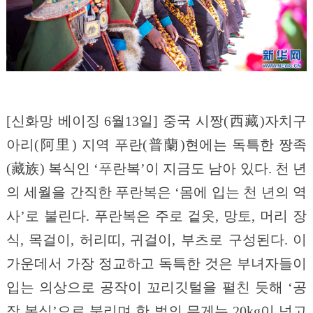
[신화망 베이징 6월13일] 중국 시짱(西藏)자치구
아리(阿里) 지역 푸란(普蘭)현에는 독특한 짱족
(藏族) 복식인 ‘푸란복’이 지금도 남아 있다. 천 년
의 세월을 간직한 푸란복은 ‘몸에 입는 천 년의 역
사’로 불린다. 푸란복은 주로 겉옷, 망토, 머리 장
식, 목걸이, 허리띠, 귀걸이, 부츠로 구성된다. 이
가운데서 가장 정교하고 독특한 것은 부녀자들이
입는 의상으로 공작이 꼬리깃털을 펼친 듯해 ‘공
작 복식’으로 불리며 한 벌의 무게는 20kg이 넘고