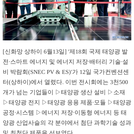
[신화망 상하이 6월13일] '제18회 국제 태양광 발
전∙스마트 에너지 및 에너지 저장∙배터리 기술∙설
비 박람회(SNEC PV & ES)'가 12일 국가컨벤션센
터(상하이)에서 열렸다. 이번 전시회에는 3천500
개가 넘는 기업들이 ▷태양광 생산 설비 ▷소재
▷태양광 전지 ▷태양광 응용 제품∙모듈 ▷태양광
공정∙시스템 ▷에너지 저장∙이동형 에너지 등 태
양광 산업사슬의 각 분야에서 첨단 과학기술 성과
및 최첨단 제품을 선보였다.