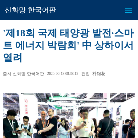
신화망 한국어판
'제18회 국제 태양광 발전∙스마
트 에너지 박람회' 中 상하이서
열려
출처:신화망 한국어판
2025-06-13 08:38:12
편집: 朴锦花