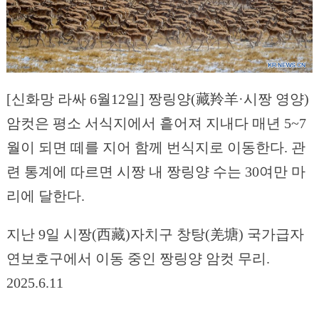
[신화망 라싸 6월12일] 짱링양(藏羚羊·시짱 영양)
암컷은 평소 서식지에서 흩어져 지내다 매년 5~7
월이 되면 떼를 지어 함께 번식지로 이동한다. 관
련 통계에 따르면 시짱 내 짱링양 수는 30여만 마
리에 달한다.
지난 9일 시짱(西藏)자치구 창탕(羌塘) 국가급자
연보호구에서 이동 중인 짱링양 암컷 무리.
2025.6.11