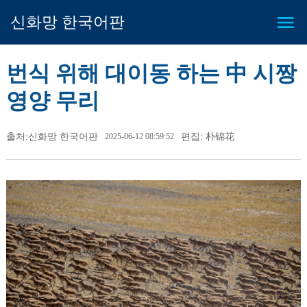
신화망 한국어판
번식 위해 대이동 하는 中 시짱
영양 무리
출처:신화망 한국어판
2025-06-12 08:59:52
편집: 朴锦花