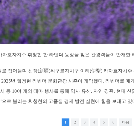
흐자치주 훠청현 한 라벤더 농장을 찾은 관광객들이 만개한 라벤더를
 6월로 접어들며 신장(新疆)위구르자치구 이리(伊犁) 카자흐자치
 2025년 훠청현 라벤더 문화관광 시즌이 개막했다. 라벤더를 매개
시 등 10여 개의 테마 행사를 통해 역사 유산, 자연 경관, 현
’으로 불리는 훠청현의 고품질 경제 발전 실현에 힘을 보태고 있다
1
2
3
4
5
6
다음