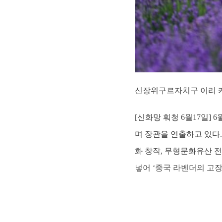
신장위구르자치구 이리 카자
[신화망 훠청 6월17일]
며 장관을 연출하고 있다.
화 창작, 무형문화유산 전
넣어 ‘중국 라벤더의 고장