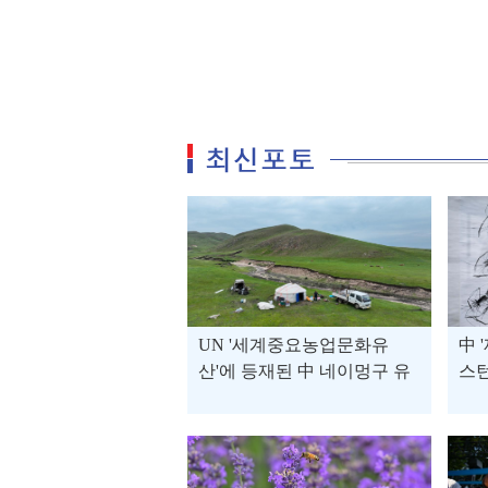
UN '세계중요농업문화유
中 
산'에 등재된 中 네이멍구 유
스
목 시스템