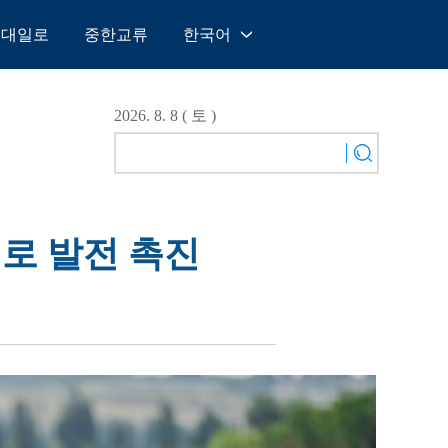
일대일로
중한교류
한국어
中文
English
2026. 8. 8 ( 토 )
Español
Français
Русский
عربى
개로 발전 촉진
日本語
한국어
Deutsch
Português