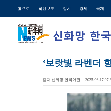
홈으로
최신보도
정치
경제
국제
‘보랏빛 라벤더 
출처:신화망 한국어판
2025-06-17 07: