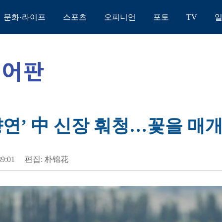
문화·라이프
스포츠
오피니언
포토
TV
향연’ 中 신장 훠청…꽃을 매
39:01
편집: 朴锦花