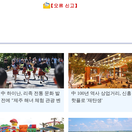
中 하이난, 리족 전통 문화 발
中 100년 역사 상업거리, 신흥
전에 "제주 해녀 체험 관광 벤
핫플로 '재탄생'
치마킹할 것"