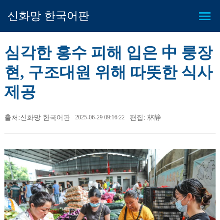
신화망 한국어판
심각한 홍수 피해 입은 中 룽장
현, 구조대원 위해 따뜻한 식사
제공
출처:신화망 한국어판
2025-06-29 09:16:22
편집: 林静