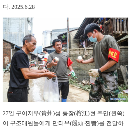
다. 2025.6.28
27일 구이저우(貴州)성 룽장(榕江)현 주민(왼쪽)
이 구조대원들에게 만터우(饅頭∙찐빵)를 전달하