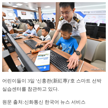
어린이들이 3일 '신훙좐(新紅專)'호 스마트 선박
실습센터를 참관하고 있다.
원문 출처:신화통신 한국어 뉴스 서비스