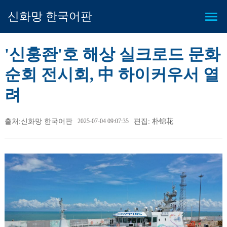
신화망 한국어판
'신훙좐'호 해상 실크로드 문화
순회 전시회, 中 하이커우서 열
려
출처:신화망 한국어판
2025-07-04 09:07:35
편집: 朴锦花