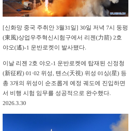
[신화망 중국 주취안 3월31일] 30일 저녁 7시 둥펑
(東風)상업우주혁신시험구에서 리젠(力箭) 2호
야오(遙)-1 운반로켓이 발사됐다.
이날 리젠 2호 야오-1 운반로켓에 탑재된 신정청
(新征程) 01·02 위성, 톈스(天視) 위성 01싱(星) 등
총 3개의 위성이 순조롭게 예정 궤도에 진입하면
서 비행 시험 임무를 성공적으로 완수했다.
2026.3.30