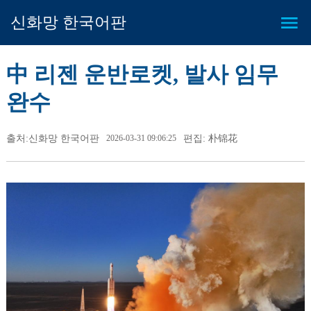
신화망 한국어판
中 리젠 운반로켓, 발사 임무
완수
출처:신화망 한국어판
2026-03-31 09:06:25
편집: 朴锦花