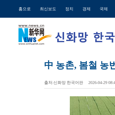
홈으로
최신보도
정치
경제
국제
中 농촌, 봄철 농
출처:신화망 한국어판
2026-04-29 08: