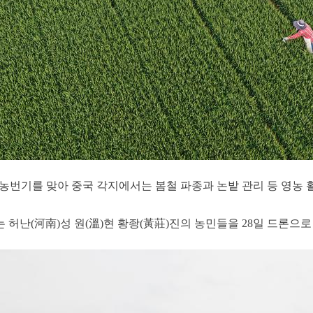
] 농번기를 맞아 중국 각지에서는 봄철 파종과 논밭 관리 등 영농
난(河南)성 원(溫)현 황좡(黃莊)진의 농민들을 28일 드론으로 내려