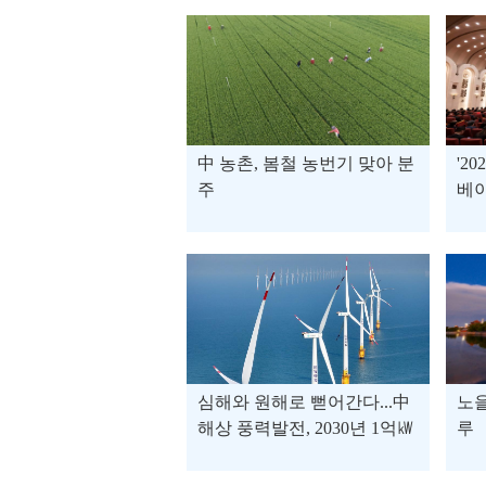
中 농촌, 봄철 농번기 맞아 분
'2
주
베
심해와 원해로 뻗어간다...中
노을
해상 풍력발전, 2030년 1억㎾
루
돌파 목표