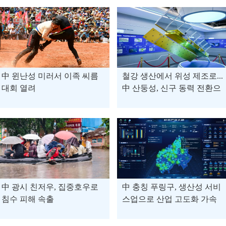
中 윈난성 미러서 이족 씨름
철강 생산에서 위성 제조로...
대회 열려
中 산둥성, 신구 동력 전환으
로 신질 생산력 '뿜뿜'
中 광시 친저우, 집중호우로
中 충칭 푸링구, 생산성 서비
침수 피해 속출
스업으로 산업 고도화 가속