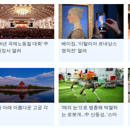
026년 국제노동절 대회' 中
베이징, '이탈리아 르네상스
이징서 열려
명작전' 열려
 아래 아름다운 고궁 각
'매의 눈'으로 병충해 박멸하
는 로봇개...中 산둥성, '스마
트 설비'로 농업 생산 효율 UP