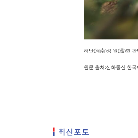
허난(河南)성 원(溫)현 
원문 출처:신화통신 한국