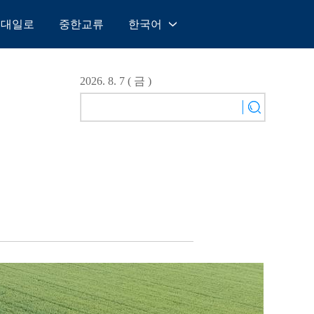
일대일로
중한교류
한국어
中文
English
2026. 8. 7 ( 금 )
Español
Français
Русский
عربى
日本語
한국어
Deutsch
Português