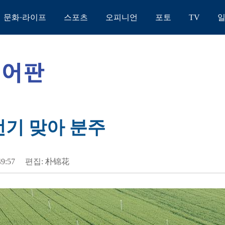
문화·라이프
스포츠
오피니언
포토
TV
번기 맞아 분주
49:57
편집: 朴锦花