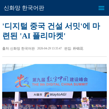
신화망 한국어판
'디지털 중국 건설 서밋'에 마
련된 'AI 플리마켓'
출처:신화망 한국어판
2026-04-29 13:35:47
편집: 朴锦花