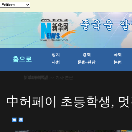
新華網韓國語
>> 기사 본문
中허페이 초등학생, 멋