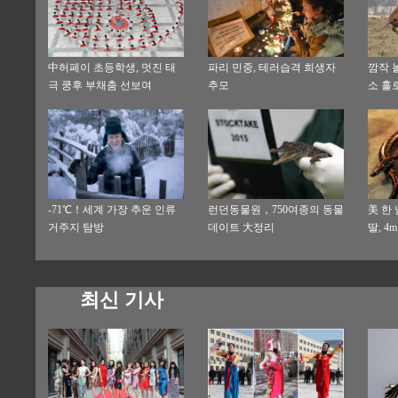
中허페이 초등학생, 멋진 태
파리 민중, 테러습격 희생자
깜작 
극 쿵후 부채춤 선보여
추모
소 홀
-71℃！세계 가장 추운 인류
런던동물원，750여종의 동물
美 한 
거주지 탐방
데이트 大정리
딸, 4
최신 기사