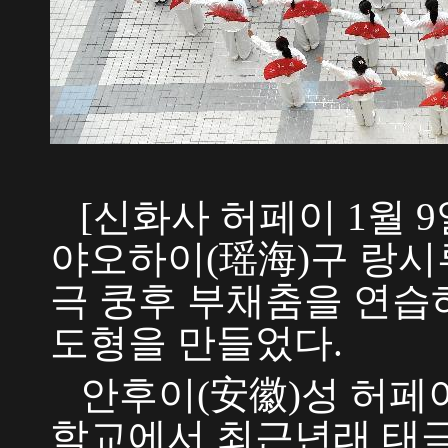
[신화사 허페이 1월 9일
야오하이(瑶海)구 랑시
극 쿵후 부채춤을 연습
도형을 만들었다.
안후이(安徽)성 허페
학교에서 최근년래 태극