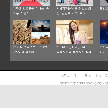
치파오 입은 충칭 미녀들 "중
서방기자들이 볼 수 없는 조
포양호
국풍" 이끌어
선: ‘남남북녀’ 의 ‘북녀’
中 가장 큰 담수호인 판양호
中스타 Angelababy EXO 전
中산둥
갈수기에 박두해
멤버 루한과 함께 행사 참석
바다"