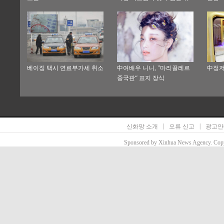
국
베이징 택시 연료부가세 취소
中여배우 니니, "마리끌레르
中정저
중국판“ 표지 장식