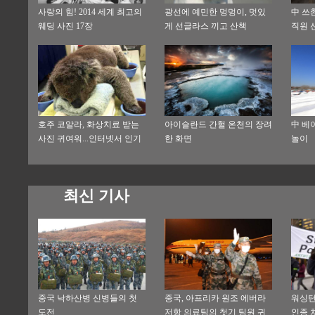
사랑의 힘! 2014 세계 최고의
광선에 예민한 멍멍이, 멋있
中 쓰촨
웨딩 사진 17장
게 선글라스 끼고 산책
직원 
호주 코알라, 화상치료 받는
아이슬란드 간헐 온천의 장려
中 베
사진 귀여워...인터넷서 인기
한 화면
놀이
폭발
최신 기사
중국 낙하산병 신병들의 첫
중국, 아프리카 원조 에버라
워싱턴
도전
저항 의료팀의 첫기 팀원 귀
인종 