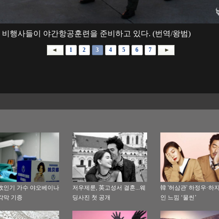
 비행사들이 야간항공훈련을 준비하고 있다. (번역/왕범)
1
2
3
4
5
6
7
故인기 가수 야오베이나
저우제룬, 英고성서 결혼...웨
韓 '허삼관' 하정우·하지
각막 기증
딩사진 첫 공개
인 느낌 ‘물씬’