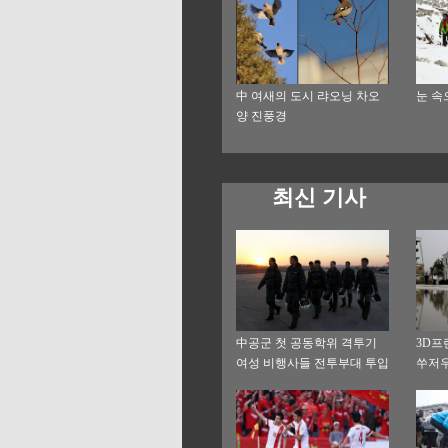
中 여새의 도시 랴오닝 차오
눈 속
양 진풍경
최신 기사
中공군 첫 공동학위 격투기
3D프
여성 비행사들 전투부대 투입
쑤저우