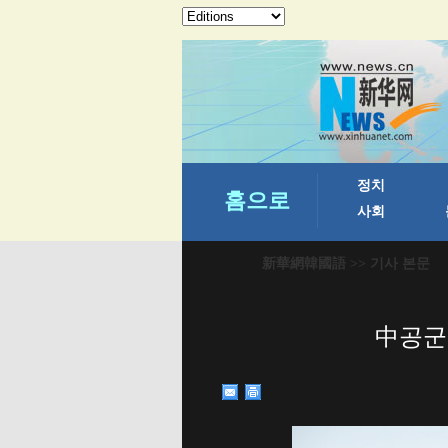
新華網韓國語
>> 기사 본문
中공군