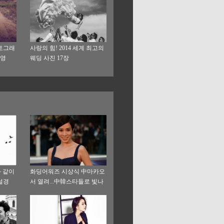
토그래
사랑의 힘! 2014 세계 최고의
촬영
웨딩 사진 17장
과 같이
화딩어워즈 시상식 中마카오
설경
서 열려...中韓스타들로 빛나
는 레드카펫