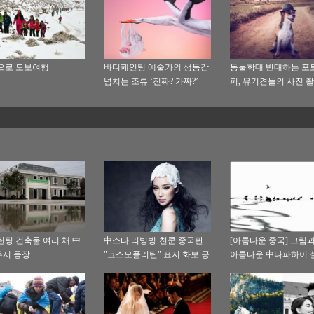
으로 도보여행
바디페인팅 예술가의 생동감
동물학대 반대하는 포
넘치는 조류 ‘진짜? 가짜?’
퍼, 유기견들의 사진 
린팅 건축물 여러 채 中
中스타 리빙빙·천쿤 중국판
[아름다운 중국] 그림
서 등장
"코스모폴리탄" 표지 화보 공
아름다운 中나파하이 
개