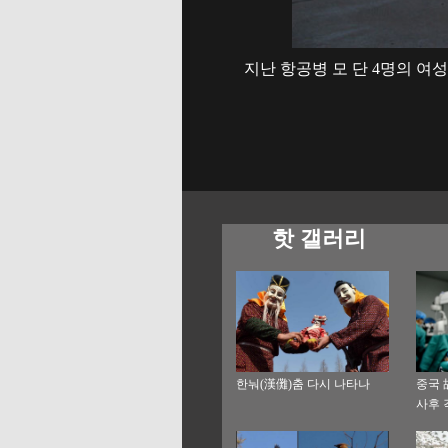
지난 항공병 모 단 4명의 여성
핫 갤러리
한눠(漢儺)춤 다시 나타나
중국 
사후 