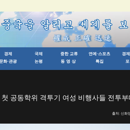
 첫 공동학위 격투기 여성 비행사들 전투부
출처: 신화망 한