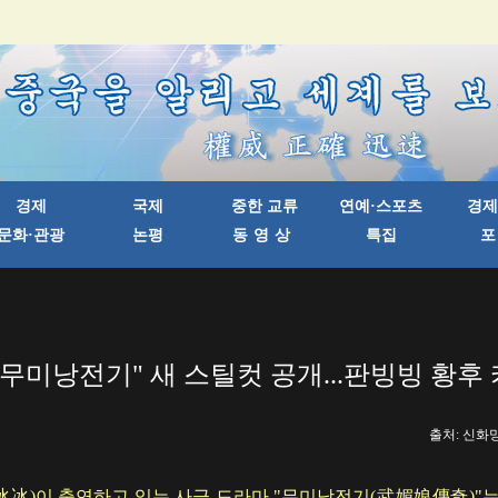
"무미낭전기" 새 스틸컷 공개...판빙빙 황후
출처: 신화망 한
冰)이 출연하고 있는 사극 드라마 "무미낭전기(武媚娘傳奇)"는