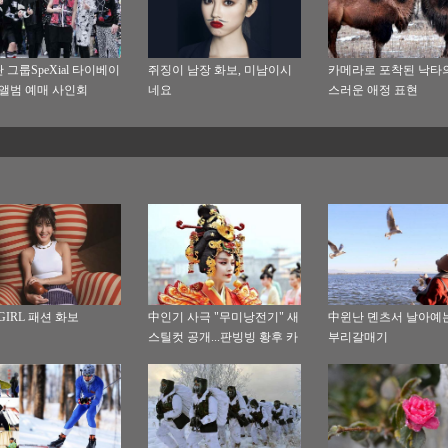
 그룹SpeXial 타이베이
쥐징이 남장 화보, 미남이시
카메라로 포착된 낙타
 앨범 예매 사인회
네요
스러운 애정 표현
 GIRL 패션 화보
中인기 사극 "무미낭전기" 새
中윈난 뎬츠서 날아예
스틸컷 공개...판빙빙 황후 카
부리갈매기
리스마 작렬