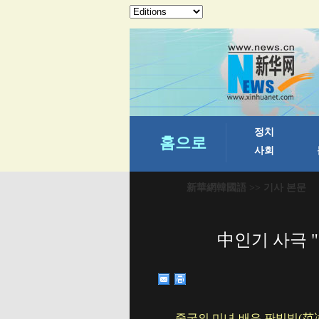
新華網韓國語
>> 기사 본문
中인기 사극 
중국의 미녀 배우 판빙빙(范冰