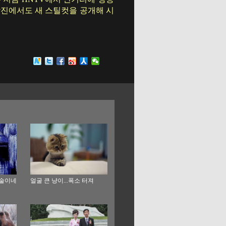
작진에서도 새 스틸컷을 공개해 시
예술이네
얼굴 큰 냥이...폭소 터져