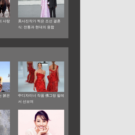
의 사랑
美사진작가 찍은 조선 결혼
식: 전통과 현대의 융합
는 붉은
中디자이너 작품 佛그랑 팔레
서 선보여