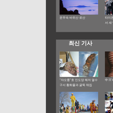
운무속 바위산 로산
타이완
서 새
최신 기사
"쟈오룽"호 인도양 해저 열수
中 IT
구서 황화물과 굴뚝 채집