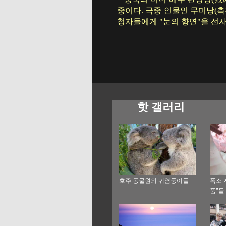
중이다. 극중 인물인 무미낭(
청자들에게 "눈의 향연"을 선사했
핫 갤러리
호주 동물원의 귀염둥이들
폭소 
품"들