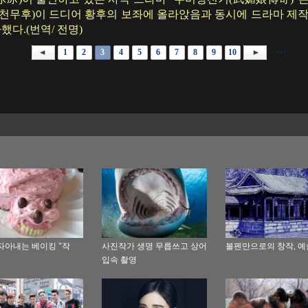
측천무후)이 드디어 황후의 보좌에 올라앉음과 동시에 드라마 제
다.(번역/ 전명)
1
2
3
4
5
6
7
8
9
10
>>|
자아내는 베이킹 "작
사진작가 생명 무릅쓰고 상어
볼펜만으로의 창작, 
입속 촬영