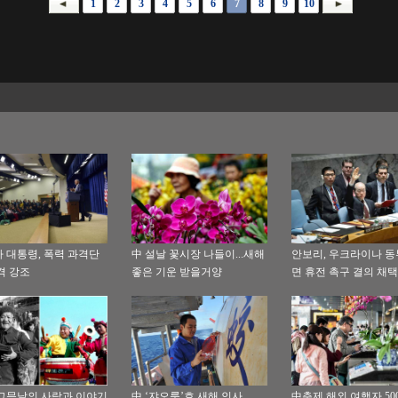
1
2
3
4
5
6
7
8
9
10
 대통령, 폭력 과격단
中 설날 꽃시장 나들이...새해
안보리, 우크라이나 동
격 강조
좋은 기운 받을거양
면 휴전 촉구 결의 채택
그믐날의 사람과 이야기
中 ‘쟈오룽’호 새해 인사
中춘제 해외 여행자 50