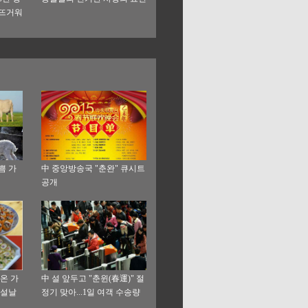
 뜨거워
쁨 가
中 중앙방송국 "춘완" 큐시트
공개
온 가
中 설 앞두고 "춘윈(春運)" 절
 설날
정기 맞아...1일 여객 수송량
8000만명 돌파