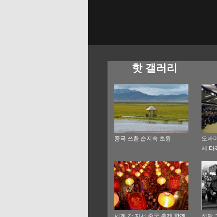
핫 갤러리
중국 쓰촨 습지속 초원
오바마
체 타
세계 각 지서 중국 춘제 함께
섣달 