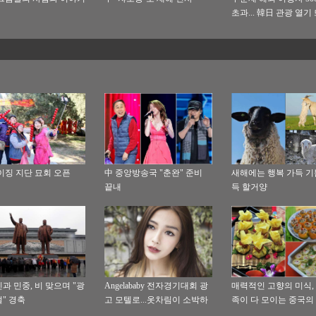
초과... 韓日 관광 열기
이징 지단 묘회 오픈
中 중앙방송국 "춘완" 준비
새해에는 행복 가득 기
끝내
득 할거양
과 민중, 비 맞으며 "광
Angelababy 전자경기대회 광
매력적인 고향의 미식, 
" 경축
고 모텔로...옷차림이 소박하
족이 다 모이는 중국의
고 우아해