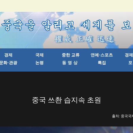
중국 쓰촨 습지속 초원
출처: 중국국제방송