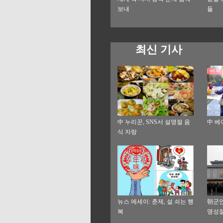
보내
들
최신 기사
中 누리꾼, SNS서 설명절 음
中 베
식 자랑
뉴스 에세이: 춘제, 설 쇠는 행
朝군인
복
명성절