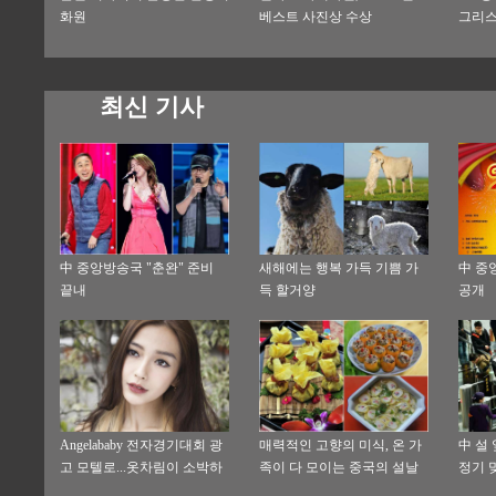
화원
베스트 사진상 수상
그리스
최신 기사
中 중앙방송국 "춘완" 준비
새해에는 행복 가득 기쁨 가
中 중
끝내
득 할거양
공개
Angelababy 전자경기대회 광
매력적인 고향의 미식, 온 가
中 설 
고 모텔로...옷차림이 소박하
족이 다 모이는 중국의 설날
정기 맞
고 우아해
8000