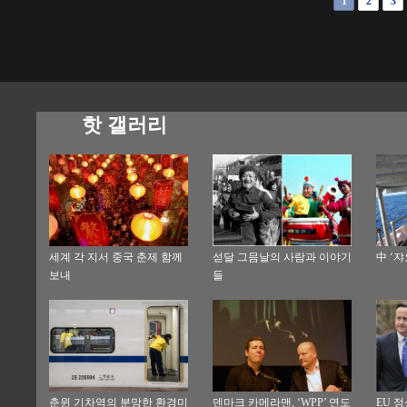
1
2
3
핫 갤러리
세계 각 지서 중국 춘제 함께
섣달 그믐날의 사람과 이야기
中 ‘
보내
들
춘윈 기차역의 분망한 환경미
덴마크 카메라맨, ‘WPP’ 연도
EU 