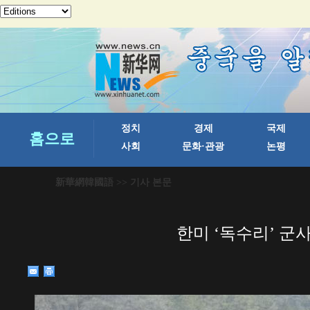
新華網韓國語
>> 기사 본문
한미 ‘독수리’ 군