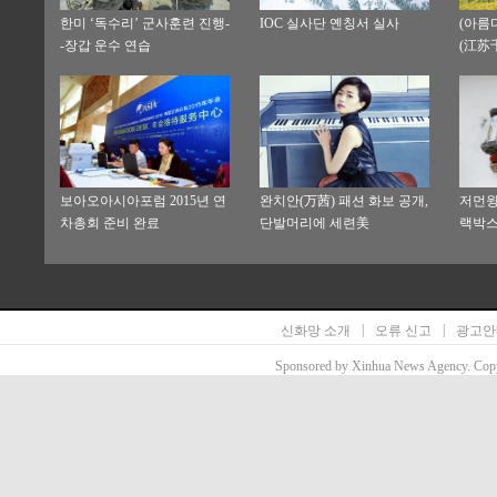
한미 ‘독수리’ 군사훈련 진행-
IOC 실사단 옌칭서 실사
(아름
-장갑 운수 연습
(江苏
보아오아시아포럼 2015년 연
완치안(万茜) 패션 화보 공개,
저먼윙
차총회 준비 완료
단발머리에 세련美
랙박스