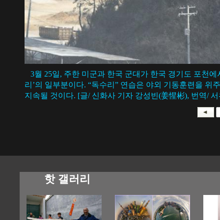
3월 25일, 주한 미군과 한국 군대가 한국 경기도 포천에
리’의 일부분이다. “독수리” 연습은 야외 기동훈련을 위주
지속될 것이다. [글/ 신화사 기자 강성빈(姜惺彬), 번역/ 서
핫 갤러리