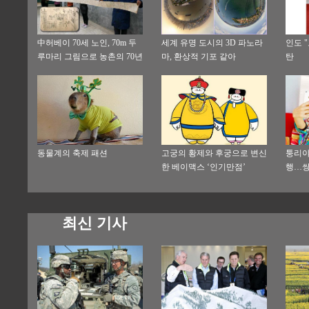
中허베이 70세 노인, 70m 두
세계 유명 도시의 3D 파노라
인도 
루마리 그림으로 농촌의 70년
마, 환상적 기포 같아
탄
변천 기록
동물계의 축제 패션
고궁의 황제와 후궁으로 변신
퉁리야
한 베이맥스 ‘인기만점’
행…쌍
최신 기사