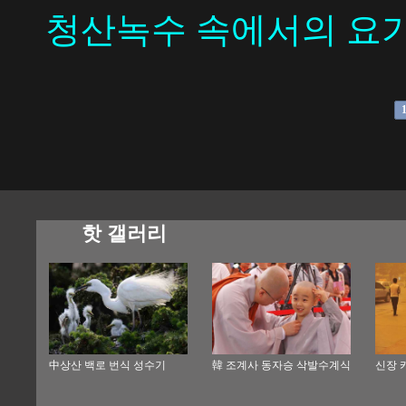
청산녹수 속에서의 요
핫 갤러리
中상산 백로 번식 성수기
韓 조계사 동자승 삭발수계식
신장 