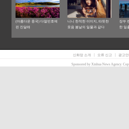
(아름다운 중국) 다얼빈호에
니니 한적한 이미지, 따뜻한
장쑤 
핀 진달래
웃음 봄날의 일물과 같다
한 일