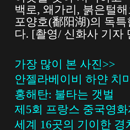
백로, 왜가리, 붉은털
포양호(鄱阳湖)의 독특
다. [촬영/ 신화사 기자 
가장 많이 본 사진>>
안젤라베이비 하얀 치마
홍해탄: 불타는 갯벌
제5회 프랑스 중국영화
세계 16곳의 기이한 경