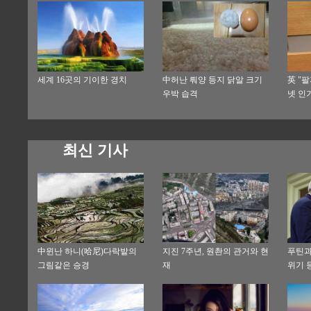
세계 16곳의 기이한 경치
中허난 뤄양 등지 닭알 크기
英 "
우박 습격
넷 인
최신 기사
中윈난 하니(哈尼)다락밭의
지진 7주년, 원촨의 관거와 현
푸틴과
그림같은 승경
재
위기 