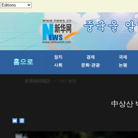
新華網韓國語
>> 기사 본문
中상산 