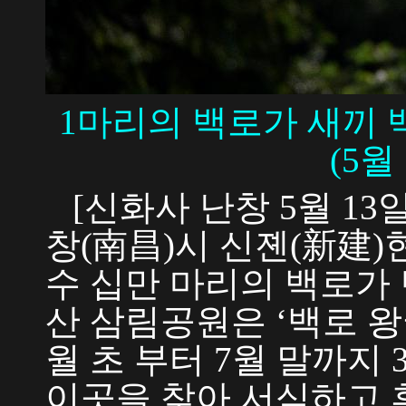
1마리의 백로가 새끼 
(5월
[신화사 난창 5월 13일
창(南昌)시 신졘(新建)
수 십만 마리의 백로가
산 삼림공원은 ‘백로 왕
월 초 부터 7월 말까지 
이곳을 찾아 서식하고 