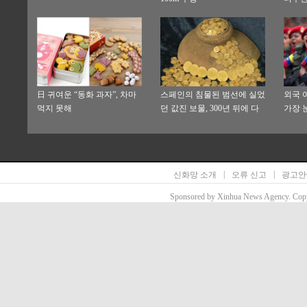
日 귀여운 “동화 과자”, 차마
스페인의 침물된 범선에 실었
외국 
먹지 못해
던 값진 보물, 300년 뒤에 다
가장 
시 해빛을
가장 