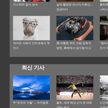
키스하며 칠석 보내
실제 촬영한 러시아 이화산...
황허후
장관이다
나타나
해
귀여운 샤페이 인터넷에서 핫
俄 대통령 부틴 크림 공화국
"뱀파
인기
방문, 흑해에서 잠수함 타고
인기 
침몰된 선박을 탐방
최신 기사
中"천국의 거울" -- 차카염호
볼트, 세계 육상 선수권 대회
시간에
100m 우승
더우먼