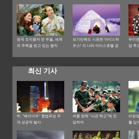
여유로
영국 조지왕자 만 두돌, 세계
보기만해도 시원한 아이스하
우이판
의 주목을 받고 있는 왕자
우스! 각 나라 아이스호텔 공
담 투
의 모습
개
최신 기사
中, "베이더우" 항법위성 두
여름 방학 “사관 학교”에 진
리빙빙
개 성공적 발사
입하여
를 입