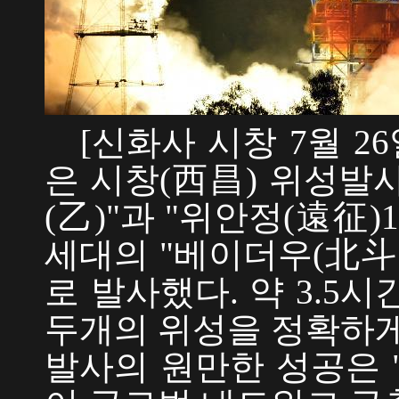
[신화사 시창 7월 26일]
은 시창(西昌) 위성발
(乙)"과 "위안정(遠征
세대의 "베이더우(北斗
로 발사했다. 약 3.5
두개의 위성을 정확하게
발사의 원만한 성공은 