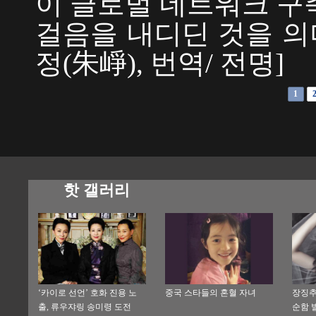
이 글로벌 네트워크 구
걸음을 내디딘 것을 의
정(朱崢), 번역/ 전명]
1
핫 갤러리
‘카이로 선언’ 호화 진용 노
중국 스타들의 혼혈 자녀
장징추
출, 류우쟈링 송미령 도전
순함 