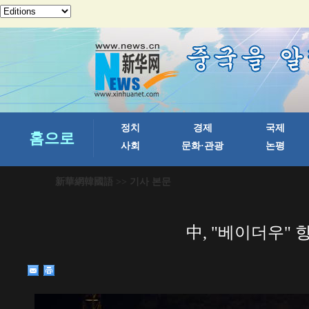
新華網韓國語
>> 기사 본문
中, "베이더우"