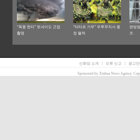
“폭풍 헌터” 토네이도 근접
“타타르 가무” 우루무치서 풍
판빙빙
촬영
정 펼쳐
즈