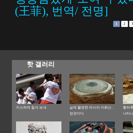
(王菲), 번역/ 전명]
1
2
핫 갤러리
키스하며 칠석 보내
실제 촬영한 러시아 이화산...
황허후
장관이다
나타나
해