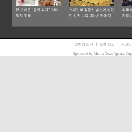
日 귀여운 “동화 과자”, 차마
스페인의 침물된 범선에 실었
외국 
먹지 못해
던 값진 보물, 300년 뒤에 다
가장 
시 해빛을
가장 