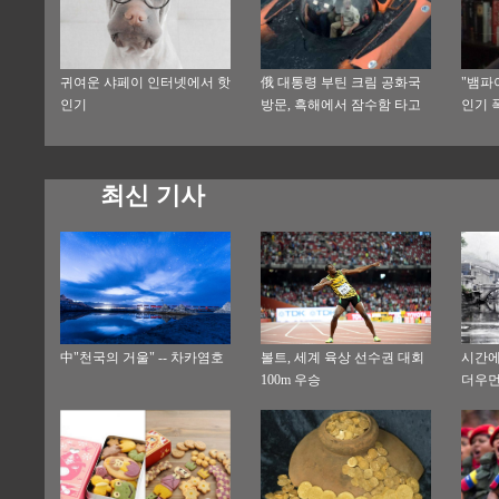
귀여운 샤페이 인터넷에서 핫
俄 대통령 부틴 크림 공화국
"뱀파
인기
방문, 흑해에서 잠수함 타고
인기 
침몰된 선박을 탐방
최신 기사
中"천국의 거울" -- 차카염호
볼트, 세계 육상 선수권 대회
시간에
100m 우승
더우먼