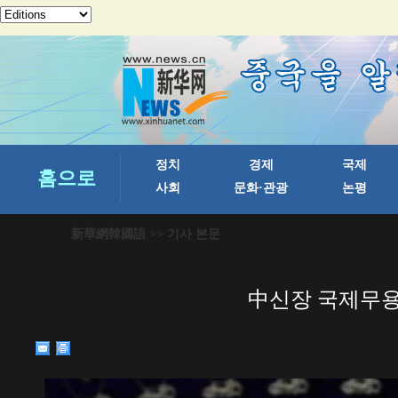
新華網韓國語
>> 기사 본문
中신장 국제무용