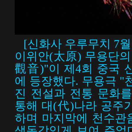
[신화사 우루무치 7월 2
이위안(太原) 무용단의
觀音)"이 제4회 중국
에 등장했다. 무용극 
진 전설과 전통 문화를
통해 대(代)나라 공주
하며 마지막에 천수관
생동감있게 보여 주었다