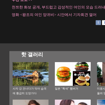
천쯔한 화보 공개, 부드럽고 감성적인 여인의 모습 드러
영화 <왕조의 여인 양귀비> 시안에서 기자회견 열어
1
핫 갤러리
사자 강 건너다가 악어 습격
일본 “특색” 햄버거
미용사
에 황급히 도망가다
올려 
자로 