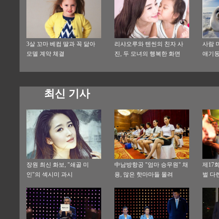
3살 꼬마 베컴 딸과 꼭 닮아
리샤오루와 텐씬의 친자 사
사람 
모델 계약 체결
진, 두 모녀의 행복한 화면
애기
최신 기사
장원 최신 화보, "쇄골 미
中남방항공 "엄마 승무원" 채
제17
인"의 섹시미 과시
용, 많은 핫마마들 몰려
벌 다