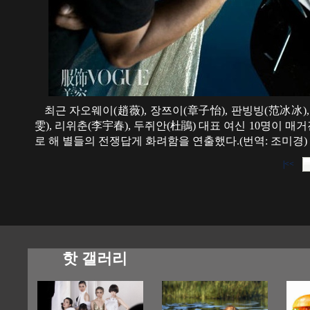
최근 자오웨이(趙薇), 장쯔이(章子怡), 판빙빙(范冰冰), 
雯), 리위춘(李宇春), 두쥐안(杜鵑) 대표 여신 10명이 
로 해 별들의 전쟁답게 화려함을 연출했다.(번역: 조미경)
|<<
핫 갤러리