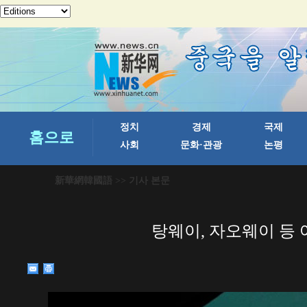
新華網韓國語
>> 기사 본문
탕웨이, 자오웨이 등 