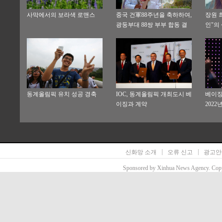
사막에서의 보라색 로맨스
중국 건軍88주년을 축하하여,
장원 최
광둥부대 88쌍 부부 합동 결
인"의
혼식
동계올림픽 유치 성공 경축
IOC, 동계올림픽 개최도시 베
베이징
이징과 계약
202
득