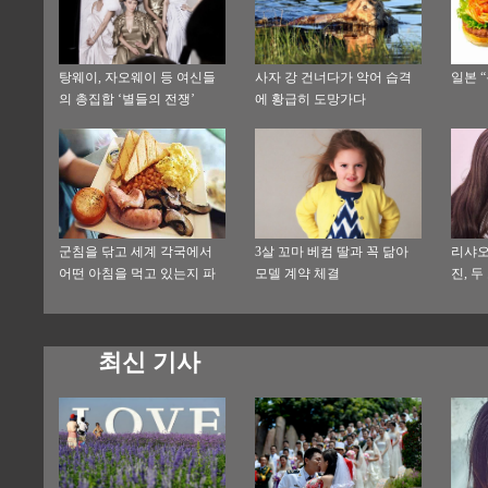
탕웨이, 자오웨이 등 여신들
사자 강 건너다가 악어 습격
일본 
의 총집합 ‘별들의 전쟁’
에 황급히 도망가다
군침을 닦고 세계 각국에서
3살 꼬마 베컴 딸과 꼭 닮아
리샤오
어떤 아침을 먹고 있는지 파
모델 계약 체결
진, 
헤쳐보자
최신 기사