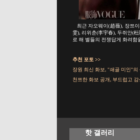
최근 자오웨이(趙薇), 장쯔이(章
雯), 리위춘(李宇春), 두쥐안(
로 해 별들의 전쟁답게 화려함을
추천 포토 >>
장원 최신 화보, "쇄골 미인"의
천쯔한 화보 공개, 부드럽고 
핫 갤러리