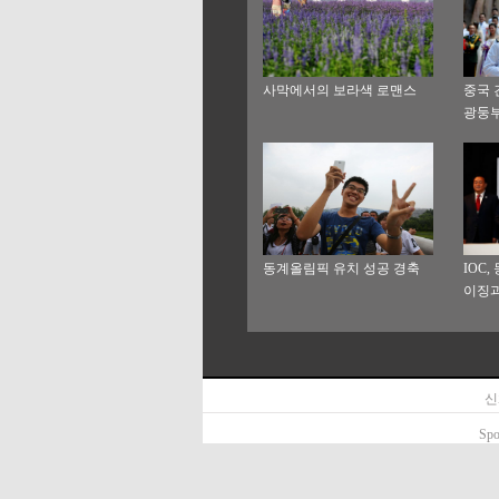
사막에서의 보라색 로맨스
중국 
광둥부
혼식
동계올림픽 유치 성공 경축
IOC
이징과