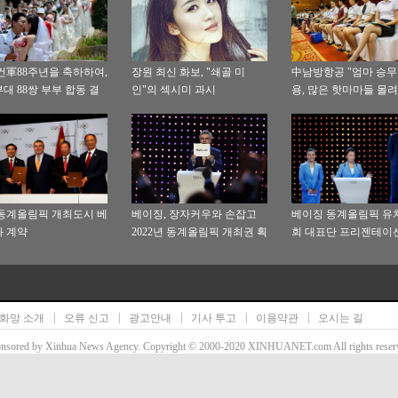
건軍88주년을 축하하여,
장원 최신 화보, "쇄골 미
中남방항공 "엄마 승무
대 88쌍 부부 합동 결
인"의 섹시미 과시
용, 많은 핫마마들 몰려
, 동계올림픽 개최도시 베
베이징, 장자커우와 손잡고
베이징 동계올림픽 유
 계약
2022년 동계올림픽 개최권 획
회 대표단 프리젠테이
득