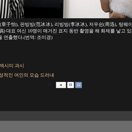
子怡), 판빙빙(范冰冰), 리빙빙(李冰冰), 저우쉰(周迅), 탕웨이
杜鵑) 대표 여신 10명이 매거진 표지 동반 촬영을 해 화제를 낳고
 연출했다.(번역: 조미경)
 섹시미 과시
감성적인 여인의 모습 드러내
|<<
11
12