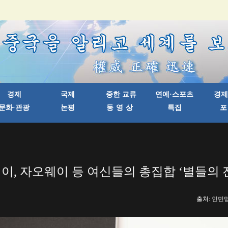
이, 자오웨이 등 여신들의 총집합 ‘별들의 
출처: 인민망 한