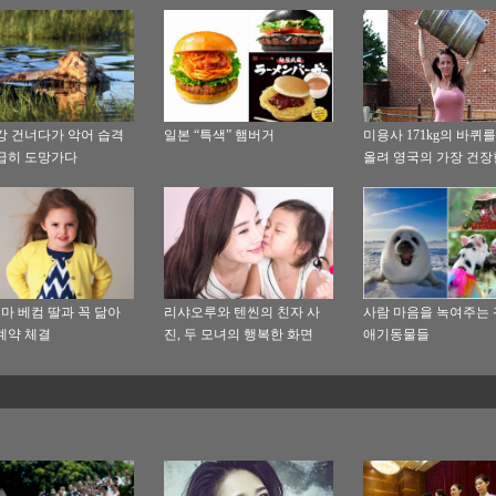
강 건너다가 악어 습격
일본 “특색” 햄버거
미용사 171kg의 바퀴
급히 도망가다
올려 영국의 가장 건장
자로 변신
꼬마 베컴 딸과 꼭 닮아
리샤오루와 텐씬의 친자 사
사람 마음을 녹여주는
계약 체결
진, 두 모녀의 행복한 화면
애기동물들