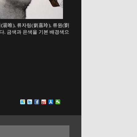
(湯唯), 류자링(劉嘉玲), 류원(劉
 있다. 금색과 은색을 기본 배경색으