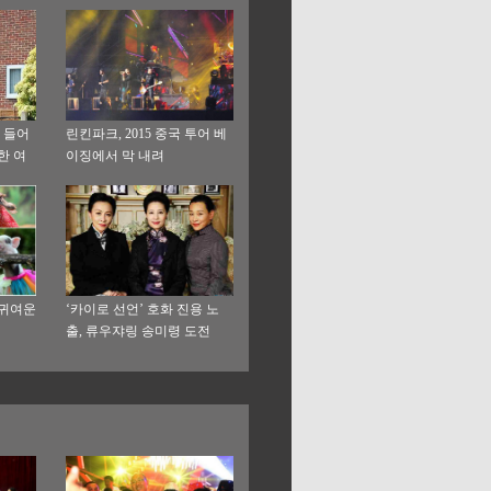
를 들어
린킨파크, 2015 중국 투어 베
한 여
이징에서 막 내려
 귀여운
‘카이로 선언’ 호화 진용 노
출, 류우쟈링 송미령 도전