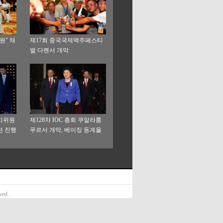
원" 채
제17회 중국국제맥주페스티
벌 다롄서 개막
치위원
제128차 IOC 총회 쿠알라룸
션 진행
푸르서 개막, 베이징 동계올
림픽 유치위원회 대표단 개막
식 참석