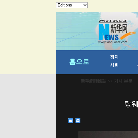
新華網韓國語
>> 기사 본문
탕웨