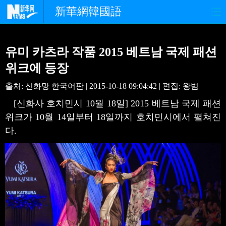
新華網韓國語
홈페이지
최신뉴스
정치
유미 카츠라 작품 2015 베트남 국제 패션
경제
사회
포토
위크에 등장
출처: 신화망 한국어판 | 2015-10-18 09:04:42 | 편집: 왕범
중한교류
핫 TV
문화
[신화사 호치민시 10월 18일] 2015 베트남 국제 패션
연예
관광
오피니언
위크가 10월 14일부터 18일까지 호치민시에서 펼쳐진
다.
생생 중국어