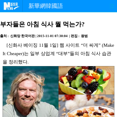
新華網韓國語
홈페이지
최신뉴스
정치
부자들은 아침 식사 뭘 먹는가?
경제
사회
포토
출처 : 신화망 한국어판 | 2015-11-01 07:30:04 | 편집 : 왕범
[신화사 베이징 11월 1일] 웹 사이트 “더 싸게” (Make
중한교류
핫 TV
문화
It Cheaper)는 일부 상업계 “대부”들의 아침 식사 습관
연예
관광
오피니언
을 정리했다.
생생 중국어