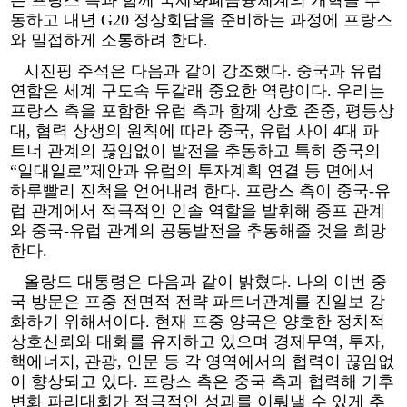
동하고 내년 G20 정상회담을 준비하는 과정에 프랑스
와 밀접하게 소통하려 한다.
시진핑 주석은 다음과 같이 강조했다. 중국과 유럽
연합은 세계 구도속 두갈래 중요한 역량이다. 우리는
프랑스 측을 포함한 유럽 측과 함께 상호 존중, 평등상
대, 협력 상생의 원칙에 따라 중국, 유럽 사이 4대 파
트너 관계의 끊임없이 발전을 추동하고 특히 중국의
“일대일로”제안과 유럽의 투자계획 연결 등 면에서
하루빨리 진척을 얻어내려 한다. 프랑스 측이 중국-유
럽 관계에서 적극적인 인솔 역할을 발휘해 중프 관계
와 중국-유럽 관계의 공동발전을 추동해줄 것을 희망
한다.
올랑드 대통령은 다음과 같이 밝혔다. 나의 이번 중
국 방문은 프중 전면적 전략 파트너관계를 진일보 강
화하기 위해서이다. 현재 프중 양국은 양호한 정치적
상호신뢰와 대화를 유지하고 있으며 경제무역, 투자,
핵에너지, 관광, 인문 등 각 영역에서의 협력이 끊임없
이 향상되고 있다. 프랑스 측은 중국 측과 협력해 기후
변화 파리대회가 적극적인 성과를 이뤄낼 수 있게 추