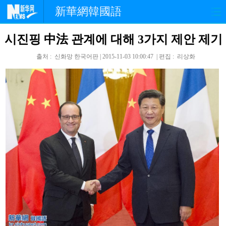
新華網韓國語
시진핑 中法 관계에 대해 3가지 제안 제기
홈페이지
최신뉴스
정치
출처 : 신화망 한국어판 | 2015-11-03 10:00:47 | 편집 : 리상화
경제
사회
포토
중한교류
핫 TV
문화
연예
관광
오피니언
생생 중국어