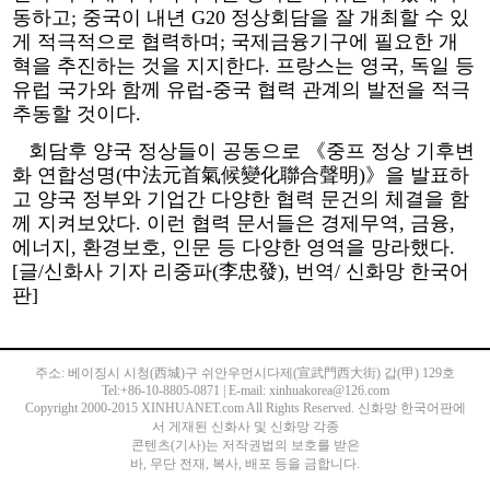
동하고; 중국이 내년 G20 정상회담을 잘 개최할 수 있
게 적극적으로 협력하며; 국제금융기구에 필요한 개
혁을 추진하는 것을 지지한다. 프랑스는 영국, 독일 등
유럽 국가와 함께 유럽-중국 협력 관계의 발전을 적극
추동할 것이다.
회담후 양국 정상들이 공동으로 《중프 정상 기후변
화 연합성명(中法元首氣候變化聯合聲明)》을 발표하
고 양국 정부와 기업간 다양한 협력 문건의 체결을 함
께 지켜보았다. 이런 협력 문서들은 경제무역, 금융,
에너지, 환경보호, 인문 등 다양한 영역을 망라했다.
[글/신화사 기자 리중파(李忠發), 번역/ 신화망 한국어
판]
주소: 베이징시 시청(西城)구 쉬안우먼시다제(宣武門西大街) 갑(甲) 129호
Tel:+86-10-8805-0871 | E-mail: xinhuakorea@126.com
Copyright 2000-2015 XINHUANET.com All Rights Reserved. 신화망 한국어판에
서 게재된 신화사 및 신화망 각종
콘텐츠(기사)는 저작권법의 보호를 받은
바, 무단 전재, 복사, 배포 등을 금합니다.