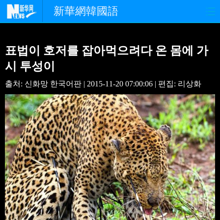
新華網韓國語
홈페이지
최신뉴스
정치
표법이 호저를 잡아먹으려다 온 몸에 가
경제
사회
포토
시 투성이
출처: 신화망 한국어판 | 2015-11-20 07:00:06 | 편집: 리상화
중한교류
핫 TV
문화
연예
관광
오피니언
생생 중국어