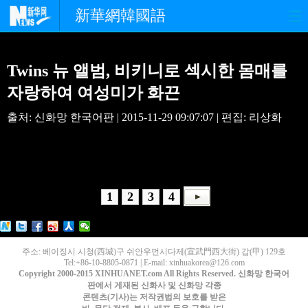
新華網韓國語
홈페이지
최신뉴스
정치
Twins 뉴 앨범, 비키니로 섹시한 몸매를
경제
사회
포토
자랑하여 여성미가 화끈
출처: 신화망 한국어판 | 2015-11-29 09:07:07 | 편집: 리상화
중한교류
핫 TV
문화
연예
관광
오피니언
생생 중국어
1
2
3
4
주소: 베이징시 시청(西城)구 쉬안우먼시다제(宣武門西大街) 갑(甲) 129호
Tel:+86-10-8805-0871 | E-mail: xinhuakorea@126.com
Copyright 2000-2015 XINHUANET.com All Rights Reserved. 신화망 한국어
판에서 게재된 신화사 및 신화망 각종
콘텐츠(기사)는 저작권법의 보호를 받은