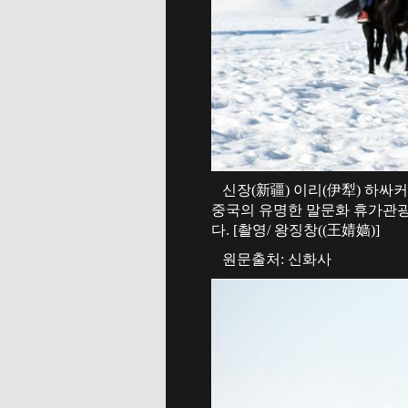
신장(新疆) 이리(伊犁) 하싸커
중국의 유명한 말문화 휴가관
다. [촬영/ 왕징창((王婧嫱)]
원문출처: 신화사