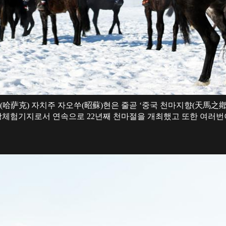
(哈萨克) 자치주 자오쑤(昭蘇)현은 줄곧 ‘중국 천마지향(天馬之鄕
광체험기지로서 연속으로 22년째 천마절을 개최했고 또한 여러번