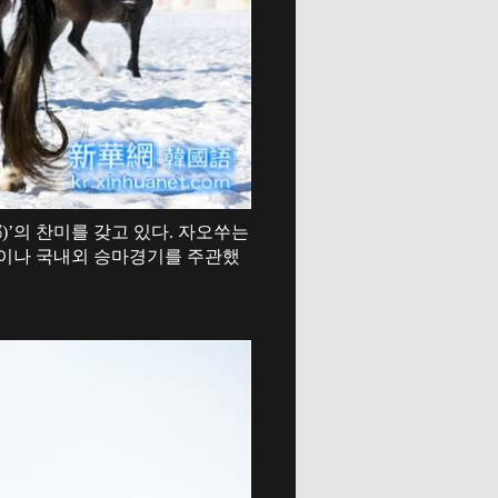
)’의 찬미를 갖고 있다. 자오쑤는
이나 국내외 승마경기를 주관했