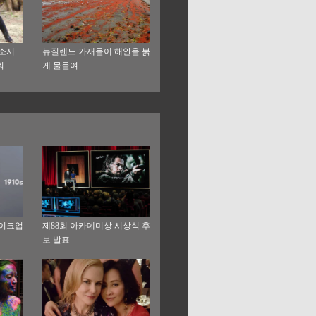
호소서
뉴질랜드 가재들이 해안을 붉
워
게 물들여
메이크업
제88회 아카데미상 시상식 후
보 발표