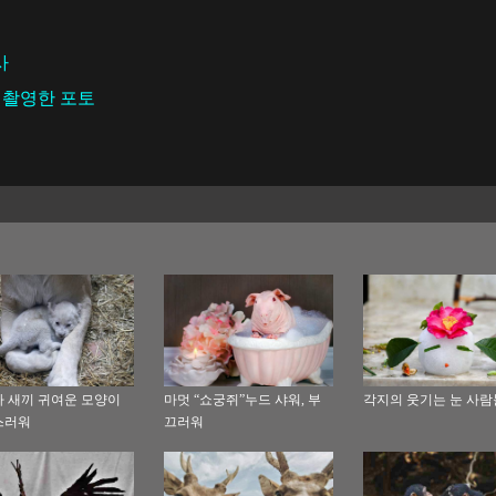
사
로 촬영한 포토
 새끼 귀여운 모양이
마멋 “쇼궁쥐”누드 샤워, 부
각지의 웃기는 눈 사람
스러워
끄러워