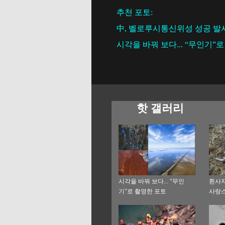
추천 포토:
中, 벨로루시통신위성 성공 발
시각을 바꿔 보다... “무인기”
핫 갤러리
시각을 바꿔 보다... “무인
흰사자
기”로 촬영한 포토
사랑