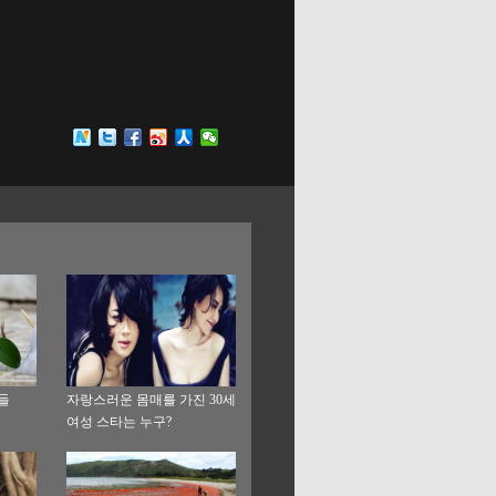
들
자랑스러운 몸매를 가진 30세
여성 스타는 누구?