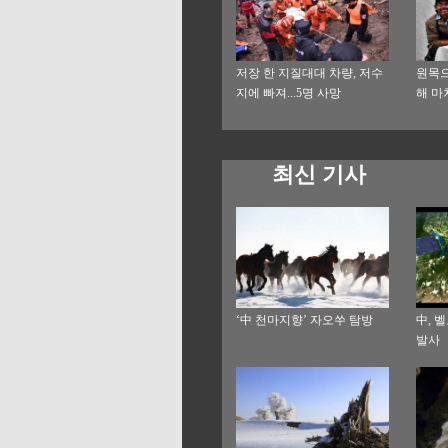
저장 한 지질대대 차량, 저수
원목으
지에 빠져...5명 사망
해 마
최신 기사
‘中 천마지향’ 자오쑤 탐방
中, 
발사