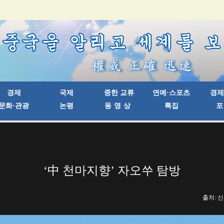
‘中 천마지향’ 자오쑤 탐방
출처: 신화