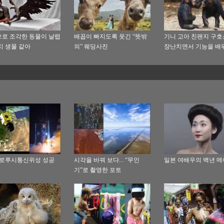
로 조각한 동물이 날렵
배꼽이 빠지도록 웃긴 “뜻밖
기니 고아 친팬지 구
치 생물 같아
의” 웨딩사진
장난치면서 기능을 배
벨로루시통신위성 성공
시각을 바꿔 보다... “무인
일본 여배우의 백년 
기”로 촬영한 포토