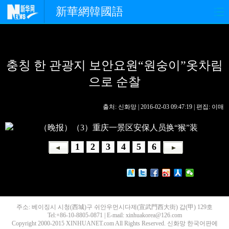
新華網韓國語
홈페이지
최신뉴스
정치
충칭 한 관광지 보안요원“원숭이”옷차림
경제
사회
포토
으로 순찰
중한교류
핫 TV
문화
출처: 신화망 | 2016-02-03 09:47:19 | 편집: 이매
연예
관광
오피니언
생생 중국어
1
2
3
4
5
6
주소: 베이징시 시청(西城)구 쉬안우먼시다제(宣武門西大街) 갑(甲) 129호
Tel:+86-10-8805-0871 | E-mail: xinhuakorea@126.com
Copyright 2000-2015 XINHUANET.com All Rights Reserved. 신화망 한국어판에