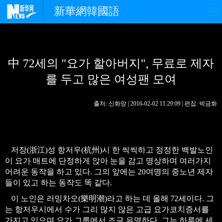
新華網韓國語
홈페이지
최신뉴스
정치
中 72세의 "요가 할아버지", 무료로 제자
경제
사회
포토
를 두고 많은 여성팬 모여
중한교류
핫 TV
문화
출처: 신화망 | 2016-02-02 11:29:09 | 편집: 박금화
연예
관광
오피니언
생생 중국어
저장(浙江)성 항저우(杭州)시 한 씩씩하고 정정한 백발노인
이 요가 매트에 단정하게 앉아 눈을 감고 명상하며 여러가지
어려운 동작을 하고 있다. 그의 앞에는 20여명의 중노년 제자
들이 있고 하는 동작도 똑 같다.
이 노인은 러밍차오(樂明潮)라고 하는 데 올해 72세이다. 그
는 항저우시에서 수가 그리 많지 않은 고급 요가코치증서를
가지고 있으며 요가 그룹에서 조금 유명하다. 그는 하루에 세