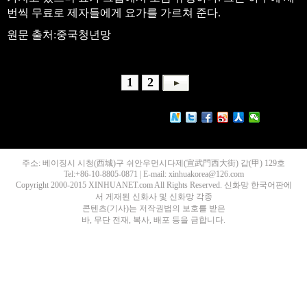
번씩 무료로 제자들에게 요가를 가르쳐 준다.
원문 출처:중국청년망
1
2
주소: 베이징시 시청(西城)구 쉬안우먼시다제(宣武門西大街) 갑(甲) 129호
Tel:+86-10-8805-0871 | E-mail: xinhuakorea@126.com
Copyright 2000-2015 XINHUANET.com All Rights Reserved. 신화망 한국어판에
서 게재된 신화사 및 신화망 각종
콘텐츠(기사)는 저작권법의 보호를 받은
바, 무단 전재, 복사, 배포 등을 금합니다.