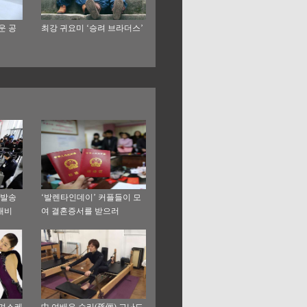
운 공
최강 귀요미 ‘승려 브라더스’
 발송
‘발렌타인데이’ 커플들이 모
대비
여 결혼증서를 받으러