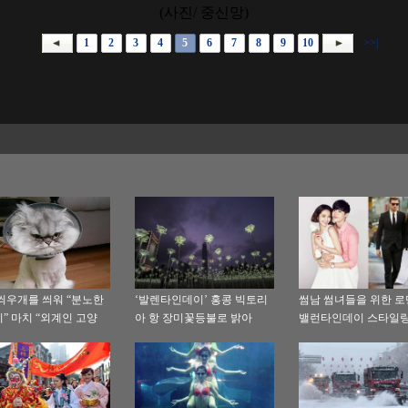
(사진/ 중신망)
1
2
3
4
5
6
7
8
9
10
>>|
씌우개를 씌워 “분노한
‘발렌타인데이’ 홍콩 빅토리
썸남 썸녀들을 위한 
” 마치 “외계인 고양
아 항 장미꽃등불로 밝아
밸런타인데이 스타일링
아