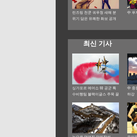
린즈링 천쿤 궈푸청 새해 분
中 푸
위기 담은 유쾌한 화보 공개
최신 기사
싱가포르 에어쇼 韓 공군 특
中 중
수비행팀 블랙이글스 주목 끌
하강
어