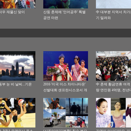
저우 재물신 맞이
산둥 춘제에 '인어공주' 특별
中 대부분 지역서 차가
공연 마련
기 밀려와
동부 눈 비 날씨...기온
2016 '미국 미스 차이나타운'
中 춘제 황금연휴 여객
선발대회 샌프란시스코서 개
량 연인원 4억명, 전년
최
6.7%↑