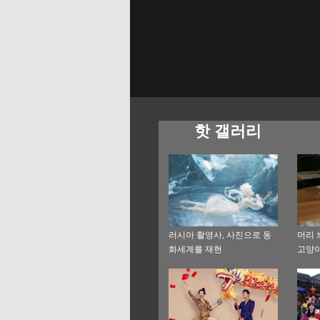
핫 갤러리
러시아 촬영사, 사진으로 동
머리 
화세계를 재현
고양이
이”같