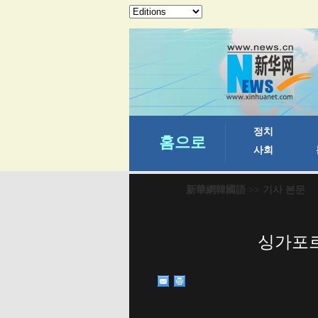
新華網韓國語
>> 기사 본문
싱가포르