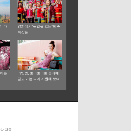
이 타
양회에서“눈길을 끄는”민족
복장들
 하는
리빙빙, 호리호리한 몸매에
길고 가는 다리 시원해 보여
신화망 각종