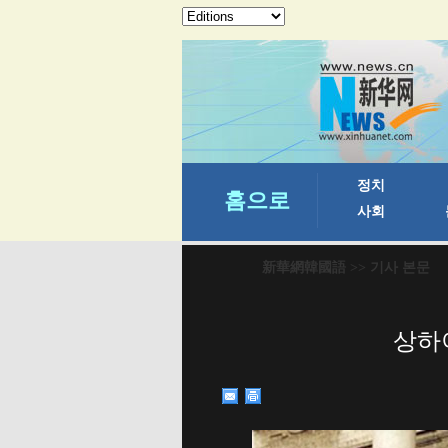
新華網韓國語
>> 기사 본문
상하