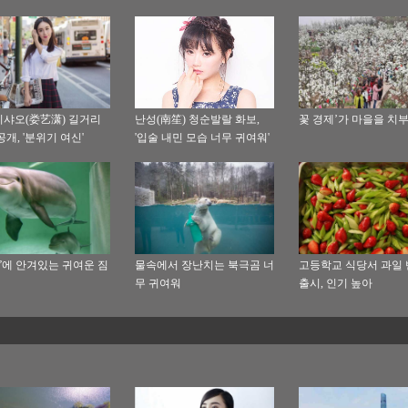
샤오(娄艺潇) 길거리
난성(南笙) 청순발랄 화보,
꽃 경제’가 마을을 치
공개, '분위기 여신'
'입술 내민 모습 너무 귀여워'
”에 안겨있는 귀여운 짐
물속에서 장난치는 북극곰 너
고등학교 식당서 과일
무 귀여워
출시, 인기 높아