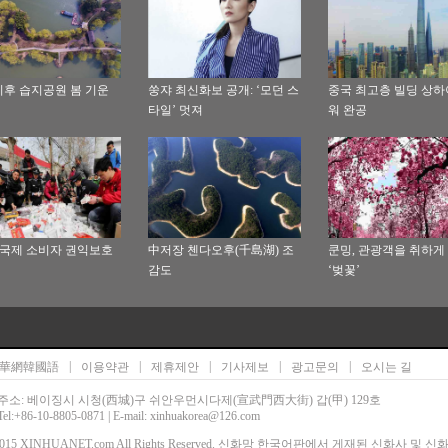
후 습지공원 봄 기운
쑹쟈 최신화보 공개: ‘모던 스
중국 최고층 빌딩 상하
타일’ 멋져
워 완공
15”국제 소비자 권익보호
中저장 첸다오후(千島湖) 조
쿤밍, 관광객을 취하게
감도
‘벚꽃’
|
|
|
|
|
華網韓國語
이용약관
제휴제안
기사제보
광고문의
오시는 길
주소: 베이징시 시청(西城)구 쉬안우먼시다제(宣武門西大街) 갑(甲) 129호
Tel:+86-10-8805-0871 | E-mail: xinhuakorea@126.com
00-2015 XINHUANET.com All Rights Reserved. 신화망 한국어판에서 게재된 신화사 및 