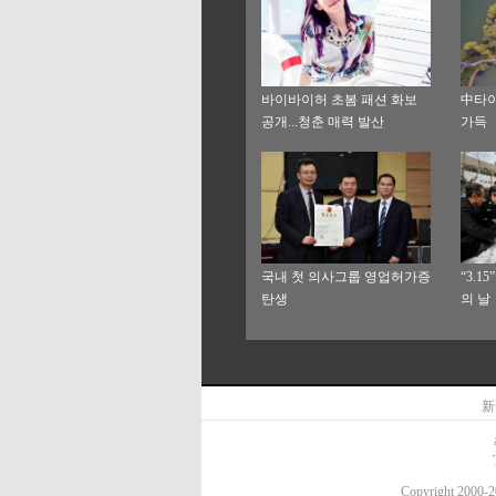
바이바이허 초봄 패션 화보
中타이
공개...청춘 매력 발산
가득
국내 첫 의사그룹 영업허가증
“3.
탄생
의 날
新
Copyright 20