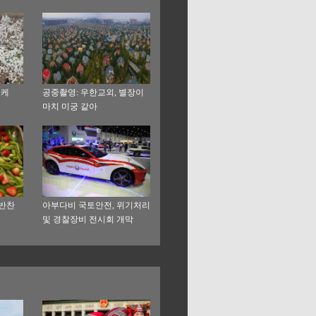
부케
공중촬영: 우한교외, 별장이
마치 미궁 같아
 반찬
아부다비 국토안전, 위기처리
및 경찰장비 전시회 개막