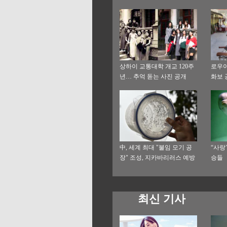
상하이 교통대학 개교 120주
로우이
년… 추억 돋는 사진 공개
화보 
中, 세계 최대 "불임 모기 공
“사랑
장" 조성, 지카바리러스 예방
승들
에 투입될 듯
최신 기사