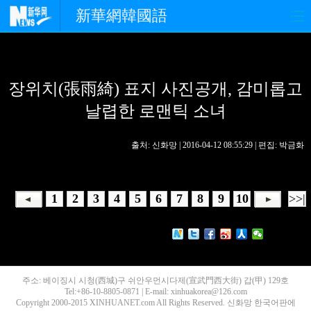
新華網韓國語
홈페이지
최신뉴스
정치
장위치(張雨綺) 표지 사진공개, 감미롭고
경제
사회
포토
날렵한 로맨틱 소녀
중한교류
핫 TV
문화
출처: 신화망 | 2016-04-12 08:55:29 | 편집: 박금화
연예
관광
오피니언
생생 중국어
1
2
3
4
5
6
7
8
9
10
>>|
주소: 베이징시 시청(西城)구 쉬안우먼시다제(宣武門西大街) 갑(甲) 129호
Tel:+86-10-8805-0871 | E-mail: xinhuakorea@126.com
Copyright 2000-2015 XINHUANET.com All Rights Reserved. 신화망 한국어판에