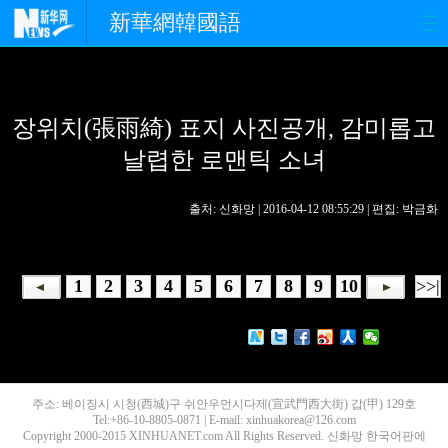
新華網韓國語
홈페이지
최신뉴스
정치
장위치(張雨綺) 표지 사진공개, 감미롭고
경제
사회
포토
날렵한 로맨틱 소녀
중한교류
핫 TV
문화
출처: 신화망 | 2016-04-12 08:55:29 | 편집: 박금화
연예
관광
오피니언
생생 중국어
1
2
3
4
5
6
7
8
9
10
>>|
주소: 베이징시 시청(西城)구 쉬안우먼시다제(宣武門西大街) 갑(甲) 129호
Tel:+86-10-8805-0871 | E-mail: xinhuakorea@126.com
Copyright 2000-2015 XINHUANET.com All Rights Reserved. 신화망 한국어판에