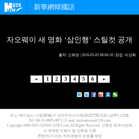
新華網韓國語
홈페이지
최신뉴스
정치
자오웨이 새 영화 ‘삼인행’ 스틸컷 공개
경제
사회
포토
중한교류
핫 TV
문화
출처: 신화망 | 2016-05-05 08:04:18 | 편집: 리상화
연예
관광
오피니언
1
2
3
4
5
6
생생 중국어
주소: 베이징시 시청(西城)구 쉬안우먼시다제(宣武門西大街) 갑(甲) 129호
Tel:+86-10-8805-0871 | E-mail: xinhuakorea@126.com
Copyright 2000-2015 XINHUANET.com All Rights Reserved. 신화망 한국어판에
서 게재된 신화사 및 신화망 각종
콘텐츠(기사)는 저작권법의 보호를 받은